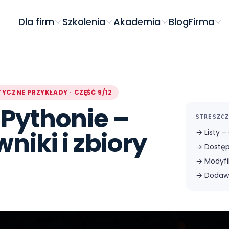
Dla firm
Szkolenia
Akademia
Blog
Firma
YCZNE PRZYKŁADY · CZĘŚĆ 9/12
 Pythonie –
STRESZCZ
owniki i zbiory
→
Listy 
→
Dostę
→
Modyfik
→
Dodawa