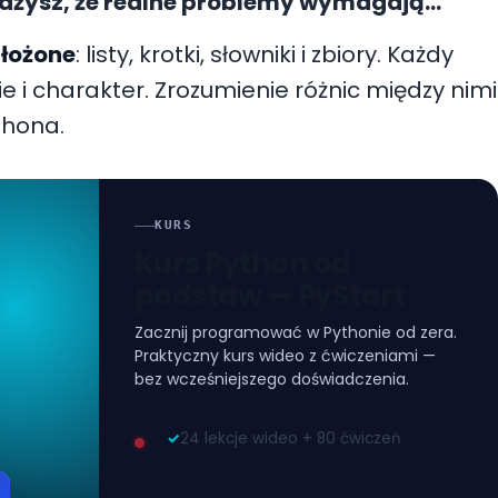
ażysz, że realne problemy wymagają
raz
. Nie wystarczy jedna liczba czy jeden
złożone
: listy, krotki, słowniki i zbiory. Każdy
ur, które potrafią przechowywać całe
 i charakter. Zrozumienie różnic między nimi
ją je przetwarzać w sposób elastyczny
thona.
KURS
Kurs Python od
podstaw — PyStart
Zacznij programować w Pythonie od zera.
Praktyczny kurs wideo z ćwiczeniami —
bez wcześniejszego doświadczenia.
✓
24 lekcje wideo + 80 ćwiczeń