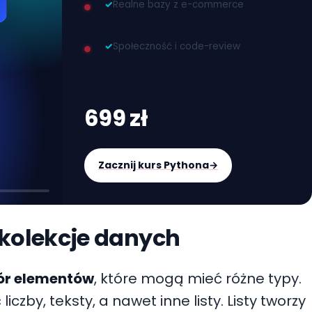
✓
Realne bazy z e-commerce
✓
Społeczność i code-review
699 zł
Zacznij kurs Pythona
→
e kolekcje danych
ór elementów
, które mogą mieć różne typy.
czby, teksty, a nawet inne listy. Listy tworzy