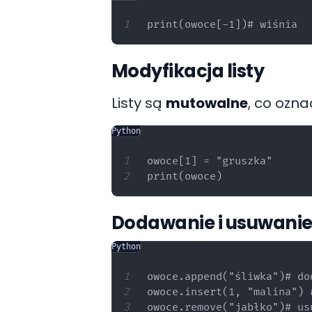
Modyfikacja listy
Listy są
mutowalne
, co ozna
Python
owoce[1] = "gruszka"

Dodawanie i usuwani
Python
owoce.append("śliwka")# do
owoce.insert(1, "malina") 
owoce.remove("jabłko")# us