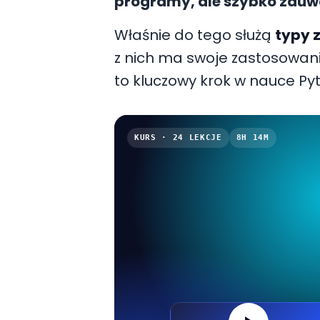
programy, ale szybko zauw
pracy z
wieloma danymi na
Właśnie do tego służą
typy 
napis — potrzebujesz
strukt
z nich ma swoje zastosowanie
kolekcje
wartości i pozwala
to kluczowy krok w nauce Py
i logiczny.
KURS · 24 LEKCJE
8H 14M