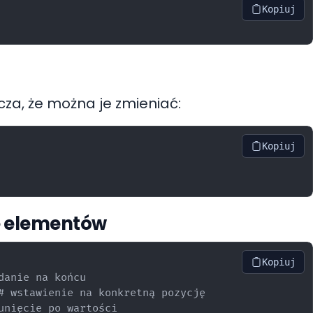
Kopiuj
cza, że można je zmieniać:
Kopiuj
e elementów
Kopiuj
danie na końcu

# wstawienie na konkretną pozycję

unięcie po wartości
