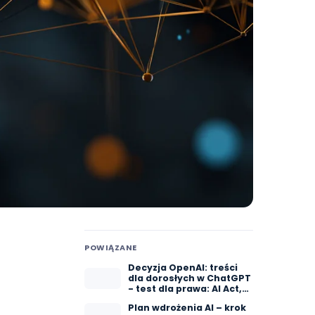
POWIĄZANE
Decyzja OpenAI: treści
dla dorosłych w ChatGPT
- test dla prawa: AI Act,
RODO
Plan wdrożenia AI – krok