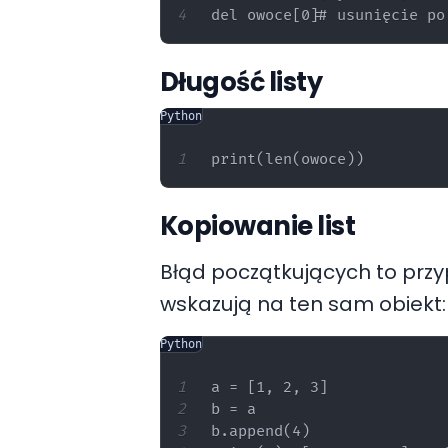
Długość listy
Python
Kopiowanie list
Błąd początkujących to przyp
wskazują na ten sam obiekt:
Python
a = [1, 2, 3]

b = a

b.append(4)
