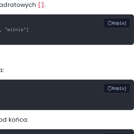
wadratowych
.
[]
Kopiuj
 "wiśnia"]

a:
Kopiuj
od końca: