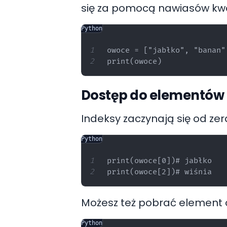
się za pomocą nawiasów k
Python
owoce = ["jabłko", "banan",
Dostęp do elementów
Indeksy zaczynają się od zer
Python
print(owoce[0])# jabłko

Możesz też pobrać element 
Python