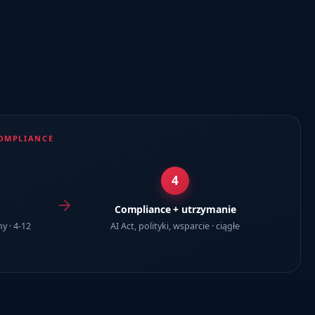
COMPLIANCE
4
Compliance + utrzymanie
y · 4-12
AI Act, polityki, wsparcie · ciągłe