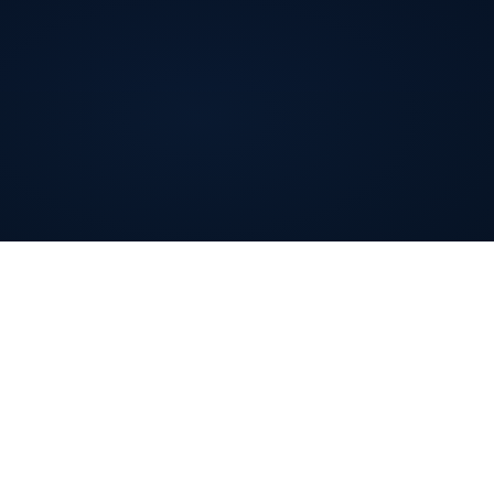
ia
Firma
O nas
Case studies