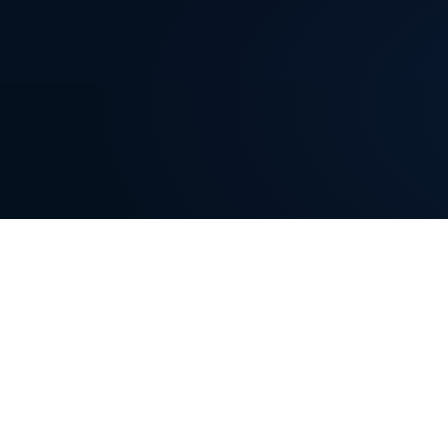
Szkolenia
Akadem
cesu
Szkolenia dla zespołów
Kursy VOD
dev
e
Ebooki