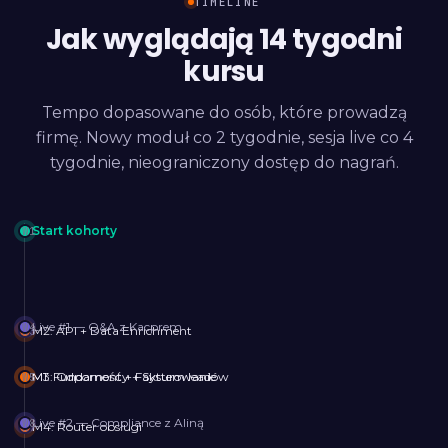
TIMELINE
Jak wyglądają 14 tygodni
kursu
Tempo dopasowane do osób, które prowadzą
firmę. Nowy moduł co 2 tygodnie, sesja live co 4
tygodnie, nieograniczony dostęp do nagrań.
Start kohorty
Live #1 — Q&A z Kacprem
M2: API + Data Enrichment
M1: Fundamenty + System leadów
M3: Odporność + Fakturowanie
Live #2 — Compliance z Aliną
M4: Router obsługi