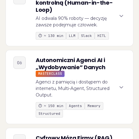
kontrolną (Human-in-the-
Loop)
AI odwala 90% roboty — decyzję
zawsze podejmuje człowiek.
⏱
≈ 130 min
LLM
Slack
HITL
Autonomiczni Agenci AI i
06
„Wydobywanie” Danych
MASTERCLASS
Agenci z pamięcią i dostępem do
internetu, Multi-Agent, Structured
Output.
⏱
≈ 150 min
Agents
Memory
Structured
Cyfrowy Mózg Firmy (RAG)