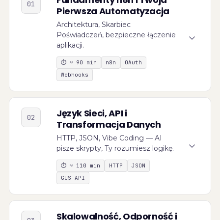
01
Pierwsza Automatyzacja
Architektura, Skarbiec
Poświadczeń, bezpieczne łączenie
aplikacji.
⏱
≈ 90 min
n8n
OAuth
Webhooks
Język Sieci, API i
02
Transformacja Danych
HTTP, JSON, Vibe Coding — AI
pisze skrypty, Ty rozumiesz logikę.
⏱
≈ 110 min
HTTP
JSON
GUS API
Skalowalność, Odporność i