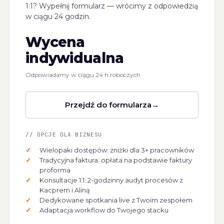
1:1? Wypełnij formularz — wrócimy z odpowiedzią
w ciągu 24 godzin.
Wycena
indywidualna
Odpowiadamy w ciągu 24 h roboczych
Przejdź do formularza
→
// OPCJE DLA BIZNESU
✓
Wielopaki dostępów: zniżki dla 3+ pracowników
✓
Tradycyjna faktura: opłata na podstawie faktury
proforma
✓
Konsultacje 1:1: 2-godzinny audyt procesów z
Kacprem i Aliną
✓
Dedykowane spotkania live z Twoim zespołem
✓
Adaptacja workflow do Twojego stacku