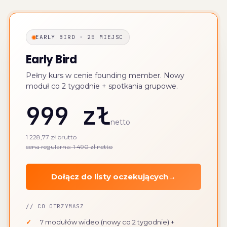
EARLY BIRD · 25 MIEJSC
Early Bird
Pełny kurs w cenie founding member. Nowy
moduł co 2 tygodnie + spotkania grupowe.
999 zł
netto
1 228,77 zł brutto
cena regularna: 1 490 zł netto
Dołącz do listy oczekujących
→
// CO OTRZYMASZ
✓
7 modułów wideo (nowy co 2 tygodnie) +