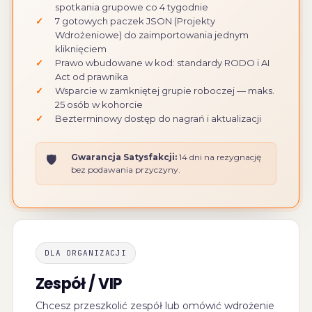
spotkania grupowe co 4 tygodnie
✓
7 gotowych paczek JSON (Projekty
Wdrożeniowe) do zaimportowania jednym
kliknięciem
✓
Prawo wbudowane w kod: standardy RODO i AI
Act od prawnika
✓
Wsparcie w zamkniętej grupie roboczej — maks.
25 osób w kohorcie
✓
Bezterminowy dostęp do nagrań i aktualizacji
Gwarancja Satysfakcji:
14 dni na rezygnację
🛡
bez podawania przyczyny.
DLA ORGANIZACJI
Zespół / VIP
Chcesz przeszkolić zespół lub omówić wdrożenie