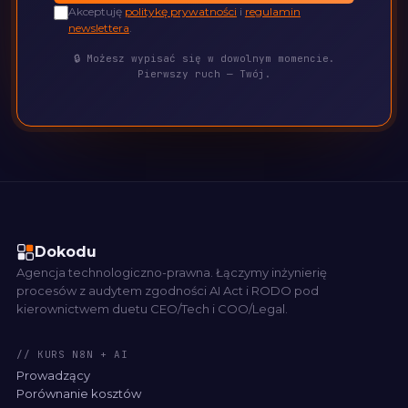
Akceptuję
politykę prywatności
i
regulamin
newslettera
.
🔒 Możesz wypisać się w dowolnym momencie.
Pierwszy ruch — Twój.
Dokodu
Agencja technologiczno-prawna. Łączymy inżynierię
procesów z audytem zgodności AI Act i RODO pod
kierownictwem duetu CEO/Tech i COO/Legal.
// KURS N8N + AI
Prowadzący
Porównanie kosztów