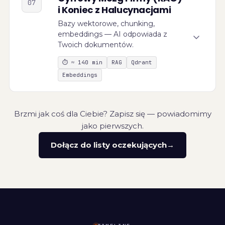
07
i Koniec z Halucynacjami
Bazy wektorowe, chunking,
embeddings — AI odpowiada z
Twoich dokumentów.
⏱
≈ 140 min
RAG
Qdrant
Embeddings
Brzmi jak coś dla Ciebie? Zapisz się — powiadomimy
jako pierwszych.
Dołącz do listy oczekujących
→