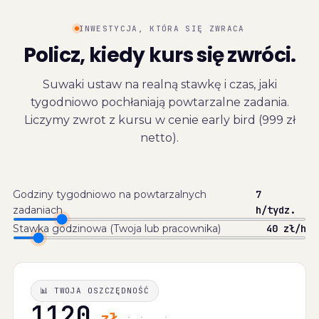
INWESTYCJA, KTÓRA SIĘ ZWRACA
Policz, kiedy kurs się zwróci.
Suwaki ustaw na realną stawkę i czas, jaki
tygodniowo pochłaniają powtarzalne zadania.
Liczymy zwrot z kursu w cenie early bird (999 zł
netto).
Godziny tygodniowo na powtarzalnych
7
zadaniach
h/tydz.
Stawka godzinowa (Twoja lub pracownika)
40
zł/h
📊 TWOJA OSZCZĘDNOŚĆ
1120
zł