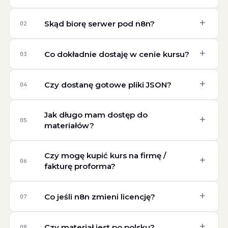
+
Skąd biorę serwer pod n8n?
02
+
Co dokładnie dostaję w cenie kursu?
03
+
Czy dostanę gotowe pliki JSON?
04
Jak długo mam dostęp do
+
05
materiałów?
Czy mogę kupić kurs na firmę /
+
06
fakturę proforma?
+
Co jeśli n8n zmieni licencję?
07
+
Czy materiał jest po polsku?
08