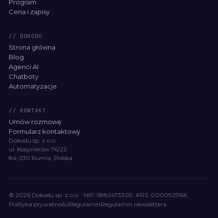
Program
Cena i zapisy
// DOKODU
Strona główna
Blog
Agenci AI
Chatboty
Automatyzacje
// KONTAKT
Umów rozmowę
Formularz kontaktowy
Dokodu sp. z o.o.
ul. Kosynierów 76/22
84-230 Rumia, Polska
©
2026
Dokodu sp. z o.o. · NIP: 5882473305 · KRS: 0000925166
Polityka prywatności
Regulamin
Regulamin newslettera