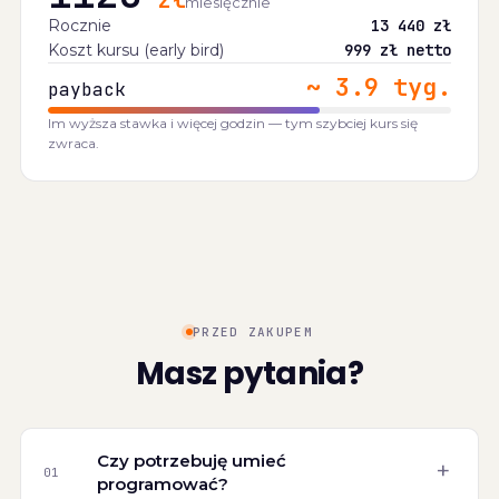
miesięcznie
Rocznie
13 440
zł
Koszt kursu (early bird)
999 zł netto
~
3.9
tyg.
payback
Im wyższa stawka i więcej godzin — tym szybciej kurs się
zwraca.
PRZED ZAKUPEM
Masz pytania?
Czy potrzebuję umieć
+
01
programować?