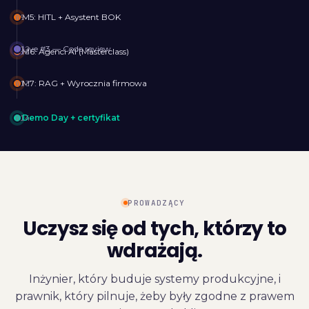
M5: HITL + Asystent BOK
Live #3 — Code review
M6: Agenci AI (Masterclass)
M7: RAG + Wyrocznia firmowa
Demo Day + certyfikat
PROWADZĄCY
Uczysz się od tych, którzy to
wdrażają.
Inżynier, który buduje systemy produkcyjne, i
prawnik, który pilnuje, żeby były zgodne z prawem