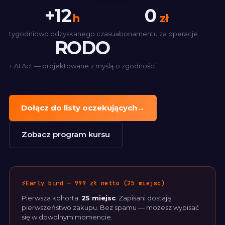
+12
0
h
zł
tygodniowo odzyskanego czasu
abonamentu za operacje
RODO
+ AI Act — projektowane z myślą o zgodności
Dołącz do listy oczekujących
→
Zobacz program kursu
⚡
Early bird — 999 zł netto (25 miejsc)
Pierwsza kohorta:
25 miejsc
. Zapisani dostają
pierwszeństwo zakupu. Bez spamu — możesz wypisać
się w dowolnym momencie.