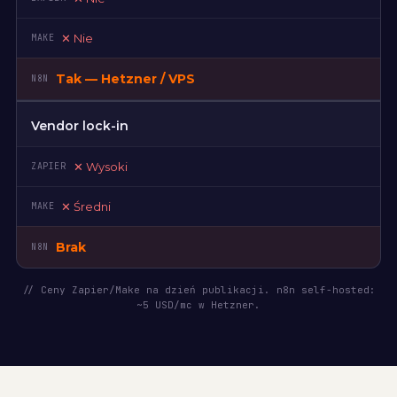
✕
Nie
Tak — Hetzner / VPS
Vendor lock-in
✕
Wysoki
✕
Średni
Brak
// Ceny Zapier/Make na dzień publikacji. n8n self-hosted:
~5 USD/mc w Hetzner.