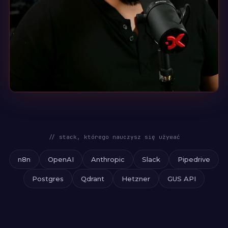
ARCHITEKT SYSTEMÓW
Kacper Sieradziński
Senior Software Engineer · Dokodu
// stack, którego nauczysz się używać
n8n
OpenAI
Anthropic
Slack
Pipedrive
Postgres
Qdrant
Hetzner
GUS API