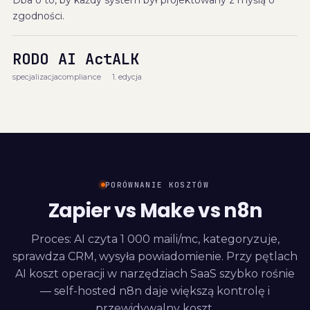
Dba o to, by każdy system był projektowany z myślą o
zgodności.
RODO
AI Act
ALK
specjalizacja
compliance
1. edycja
PORÓWNANIE KOSZTÓW
Zapier vs Make vs n8n
Proces: AI czyta 1 000 maili/mc, kategoryzuje,
sprawdza CRM, wysyła powiadomienie. Przy pętlach
AI koszt operacji w narzędziach SaaS szybko rośnie
— self-hosted n8n daje większą kontrolę i
przewidywalny koszt.