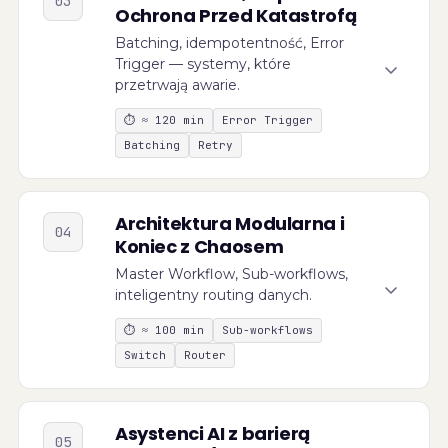
03
Ochrona Przed Katastrofą
Batching, idempotentność, Error
Trigger — systemy, które
przetrwają awarie.
⏱
≈ 120 min
Error Trigger
Batching
Retry
Architektura Modularna i
04
Koniec z Chaosem
Master Workflow, Sub-workflows,
inteligentny routing danych.
⏱
≈ 100 min
Sub-workflows
Switch
Router
Asystenci AI z barierą
05