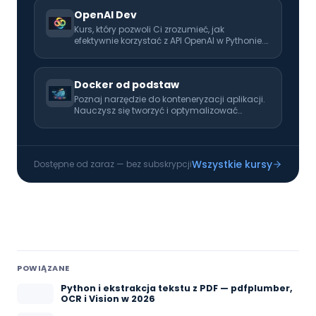
kariery programisty.
OpenAI Dev
Kurs, który pozwoli Ci zrozumieć, jak
efektywnie korzystać z API OpenAI w Pythonie.
Rozwijaj swoje umiejętności i naucz się
wykorzystać AI w codziennej pracy!
Docker od podstaw
Poznaj narzędzie do konteneryzacji aplikacji.
Nauczysz się tworzyć i optymalizować
obrazy, zarządzać kontenerami oraz
definiować złożone środowiska za pomocą
Docker Compose. Poznasz praktyczne wzorce
wdrażania aplikacji w kontenerach.
Wszystkie kursy
Dostępne od zaraz — bez subskrypcji
POWIĄZANE
Python i ekstrakcja tekstu z PDF — pdfplumber,
OCR i Vision w 2026