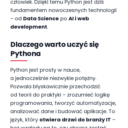
człowiek. Dzięki temu Python jest dziś
fundamentem nowoczesnych technologii
– od
Data Science
po
AI i web
development
.
Dlaczego warto uczyć się
Pythona
Python jest prosty w nauce,
a jednocześnie niezwykle potężny.
Pozwala błyskawicznie przechodzić
od teorii do praktyki – zrozumieć logikę
programowania, tworzyć automatyzacje,
analizować dane i budować aplikacje. To
język, który
otwiera drzwi do branży IT
–
bez względu na to, czy chcesz zostać