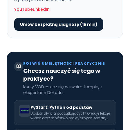
YouTube
LinkedIn
Umów bezpłatną diagnozę (15 min)
ROZWIŃ UMIEJĘTNOŚCI PRAKTYCZNIE
Chcesz nauczyć się tego w
praktyce?
Kursy VOD — ucz się w swoim tempie, z
ekspertami Dokodu.
PyStart: Python od podstaw
Doskonały dla początkujących! Oferuje lekcje
wideo oraz mnóstwo praktycznych zadań,
które pomogą Ci opanować programowanie
od podstaw. Idealny pierwszy krok w kierunku