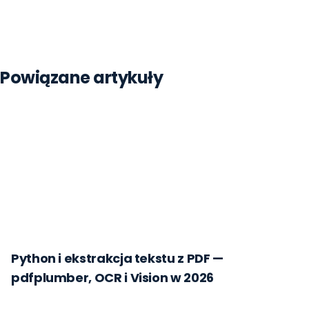
Strona główna
Blog
Python
Powiązane artykuły
Python i ekstrakcja tekstu z PDF —
pdfplumber, OCR i Vision w 2026