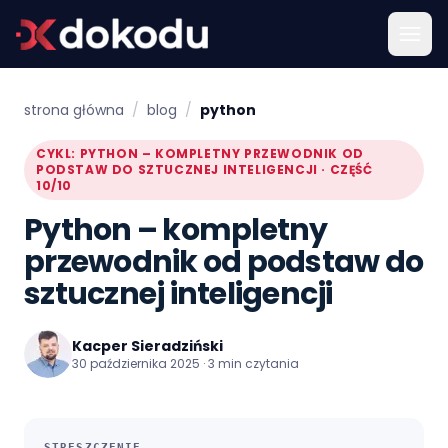
strona główna
/
blog
/
python
CYKL: PYTHON – KOMPLETNY PRZEWODNIK OD
PODSTAW DO SZTUCZNEJ INTELIGENCJI · CZĘŚĆ
10/10
Python – kompletny
przewodnik od podstaw do
sztucznej inteligencji
Kacper Sieradziński
30 października 2025 · 3 min czytania
STRESZCZENIE