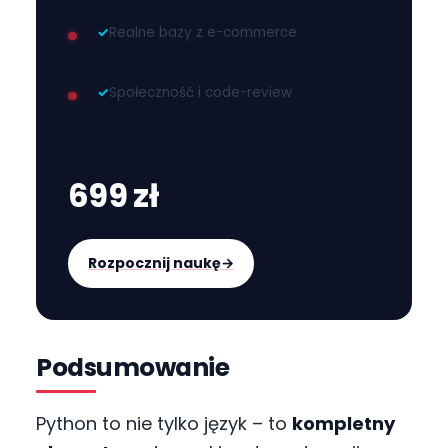
✓
Realne bazy z e-commerce
✓
Społeczność i code-review
699 zł
Rozpocznij naukę
→
Podsumowanie
Python to nie tylko język – to
kompletny