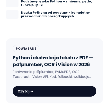
Podstawy języka Python – zmienne, pętle,
funkcje i pliki
Nauka Pythona od podstaw – kompletny
przewodnik dla początkujących
POWIĄZANE
Python i ekstrakcja tekstu z PDF —
pdfplumber, OCR i Vision w 2026
Porównanie pdfplumber, PyMuPDF, OCR
Tesseract i Vision API. Kod, fallbacki, walidacja
NIP/kwot i pułapki polskich PDF-ów.
Czytaj →