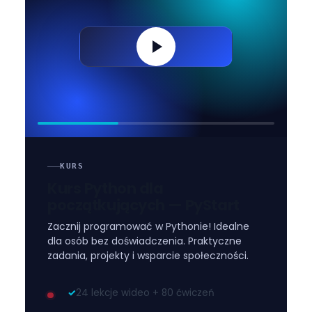
KURS
Kurs Python dla
początkujących — PyStart
Zacznij programować w Pythonie! Idealne
dla osób bez doświadczenia. Praktyczne
zadania, projekty i wsparcie społeczności.
✓
24 lekcje wideo + 80 ćwiczeń