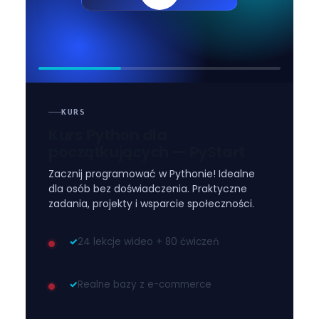
KURS
Kurs Python dla
początkujących — PyStart
Zacznij programować w Pythonie! Idealne
dla osób bez doświadczenia. Praktyczne
zadania, projekty i wsparcie społeczności.
✓
24 lekcje wideo + 80 ćwiczeń
✓
Realne bazy z e-commerce