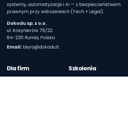
systemy, automatyzacje i AI — z bezpieczeństwem
prawnym przy wdrożeniach (Tech + Legal).
Dokodu sp. z o.o.
ul. Kosynierów 76/22
84-230 Rumia, Polska
Email:
biuro@dokodu.it
Dla firm
Szkolenia
Diagnoza procesu
Szkolenia dla zespołów
dev
Automatyzacje
Webinary
AI w procesach
Porównanie narzędzi AI
Systemy i CRM-y
Claude Code (dev)
Audyt AI Act
n8n — automatyzacje
Bezpieczeństwo AI