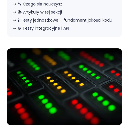
→
🔧 Czego się nauczysz
→
📚 Artykuły w tej sekcji
→
🧪 Testy jednostkowe – fundament jakości kodu
→
⚙️ Testy integracyjne i API