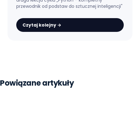
przewodnik od podstaw do sztucznej inteligencji
"
Czytaj kolejny →
Strona główna
Blog
Python
Powiązane artykuły
Testowanie