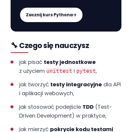
Zacznij kurs Pythona
→
🔧 Czego się nauczysz
jak pisać
testy jednostkowe
z użyciem
i
,
unittest
pytest
jak tworzyć
testy integracyjne
dla API
i aplikacji webowych,
jak stosować podejście
TDD
(Test-
Driven Development) w praktyce,
jak mierzyć
pokrycie kodu testami