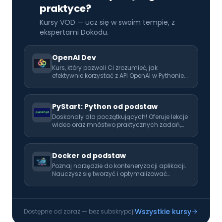
praktyce?
Kursy VOD — ucz się w swoim tempie, z
ekspertami Dokodu.
OpenAI Dev
Kurs, który pozwoli Ci zrozumieć, jak
efektywnie korzystać z API OpenAI w Pythonie.
Rozwijaj swoje umiejętności i naucz się
wykorzystać AI w codziennej pracy!
PyStart: Python od podstaw
Doskonały dla początkujących! Oferuje lekcje
wideo oraz mnóstwo praktycznych zadań,
które pomogą Ci opanować programowanie
od podstaw. Idealny pierwszy krok w kierunku
kariery programisty.
Docker od podstaw
Poznaj narzędzie do konteneryzacji aplikacji.
Nauczysz się tworzyć i optymalizować
obrazy, zarządzać kontenerami oraz
definiować złożone środowiska za pomocą
Docker Compose. Poznasz praktyczne wzorce
wdrażania aplikacji w kontenerach.
Wszystkie kursy
Dostępne od zaraz — bez subskrypcji