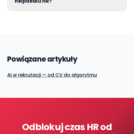
helpdesku HR?
Powiązane artykuły
AI w rekrutacji — od CV do algorytmu
Odblokuj czas HR od