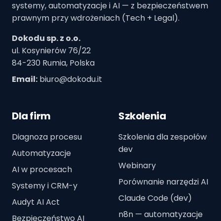
systemy, automatyzacje i AI — z bezpieczeństwem
prawnym przy wdrożeniach (Tech + Legal).
Dokodu sp. z o.o.
ul. Kosynierów 76/22
84-230 Rumia, Polska
Email:
biuro@dokodu.it
Dla firm
Szkolenia
Diagnoza procesu
Szkolenia dla zespołów
dev
Automatyzacje
Webinary
AI w procesach
Porównanie narzędzi AI
Systemy i CRM-y
Claude Code (dev)
Audyt AI Act
n8n — automatyzacje
Bezpieczeństwo AI