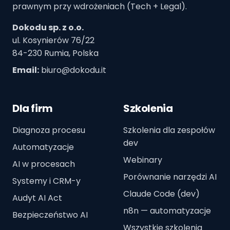
prawnym przy wdrożeniach (Tech + Legal).
Dokodu sp. z o.o.
ul. Kosynierów 76/22
84-230 Rumia, Polska
Email:
biuro@dokodu.it
Dla firm
Szkolenia
Diagnoza procesu
Szkolenia dla zespołów
dev
Automatyzacje
Webinary
AI w procesach
Porównanie narzędzi AI
Systemy i CRM-y
Claude Code (dev)
Audyt AI Act
n8n — automatyzacje
Bezpieczeństwo AI
Wszystkie szkolenia