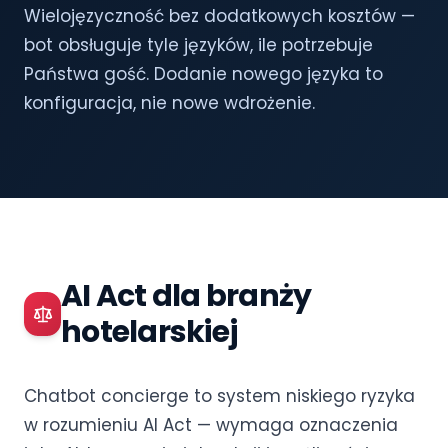
Wielojęzyczność bez dodatkowych kosztów —
bot obsługuje tyle języków, ile potrzebuje
Państwa gość. Dodanie nowego języka to
konfiguracja, nie nowe wdrożenie.
AI Act dla branży
hotelarskiej
Chatbot concierge to system niskiego ryzyka
w rozumieniu AI Act — wymaga oznaczenia