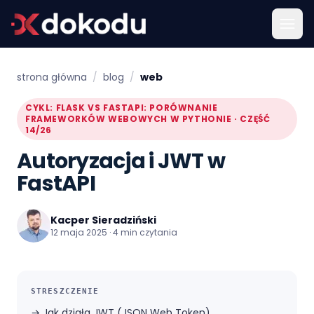
strona główna
/
blog
/
web
CYKL: FLASK VS FASTAPI: PORÓWNANIE
FRAMEWORKÓW WEBOWYCH W PYTHONIE · CZĘŚĆ
14/26
Autoryzacja i JWT w
FastAPI
Kacper Sieradziński
12 maja 2025 · 4 min czytania
STRESZCZENIE
→
Jak działa JWT (JSON Web Token)