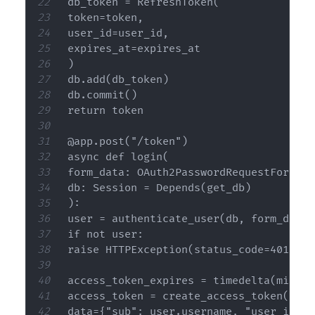
db_token = RefreshToken(

token=token,

user_id=user_id,

expires_at=expires_at

)

db.add(db_token)

db.commit()

return token

@app.post("/token")

async def login(

form_data: OAuth2PasswordRequestForm = 
db: Session = Depends(get_db)

):

user = authenticate_user(db, form_data.
if not user:

raise HTTPException(status_code=401, de
access_token_expires = timedelta(minute
access_token = create_access_token(

data={"sub": user.username, "user_id": 