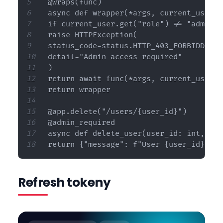
@wraps(func)

async def wrapper(*args, current_user: 
if current_user.get("role") != "admin":

raise HTTPException(

status_code=status.HTTP_403_FORBIDDEN,

detail="Admin access required"

)

return await func(*args, current_user=c
return wrapper

@app.delete("/users/{user_id}")

@admin_required

async def delete_user(user_id: int, cur
Refresh tokeny