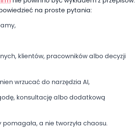
firm
nie powinno być wykładem z przepisów.
owiedzieć na proste pytania:
stamy,
nych, klientów, pracowników albo decyzji
nien wrzucać do narzędzia AI,
zgodę, konsultację albo dodatkową
by pomagała, a nie tworzyła chaosu.