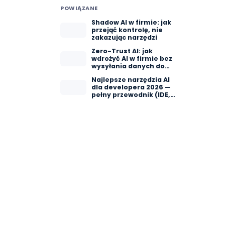
POWIĄZANE
Shadow AI w firmie: jak
przejąć kontrolę, nie
zakazując narzędzi
Zero-Trust AI: jak
wdrożyć AI w firmie bez
wysyłania danych do
OpenAI
Najlepsze narzędzia AI
dla developera 2026 —
pełny przewodnik (IDE,
CLI, agenty)