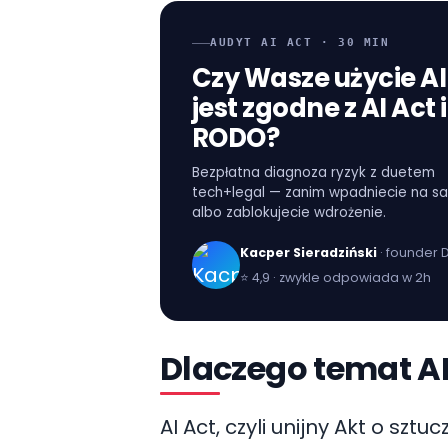
AUDYT AI ACT · 30 MIN
Czy Wasze użycie AI
jest zgodne z AI Act i
RODO?
Bezpłatna diagnoza ryzyk z duetem
tech+legal — zanim wpadniecie na sa
albo zablokujecie wdrożenie.
Kacper Sieradziński
· founder
⭐
4,9 · zwykle odpowiada w 2h
Dlaczego temat AI
AI Act, czyli unijny Akt o sz