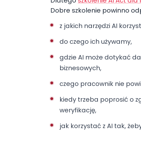
Dlatego
szkolenie AI Act dla 
Dobre szkolenie powinno odp
z jakich narzędzi AI korzy
do czego ich używamy,
gdzie AI może dotykać da
biznesowych,
czego pracownik nie powi
kiedy trzeba poprosić o 
weryfikację,
jak korzystać z AI tak, że