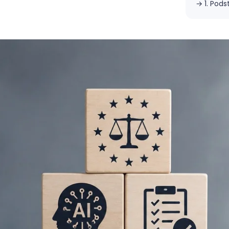
→
1. Pod