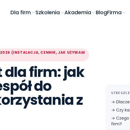
Dla firm
Szkolenia
Akademia
Blog
Firma
2026 (INSTALACJA, CENNIK, JAK UŻYWAM
 dla firm: jak
spół do
orzystania z
STRESZCZ
→
Dlacze
→
Czy ka
→
Czego 
firm?