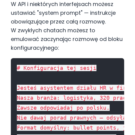
W API i niektórych interfejsach możesz
ustawiać "system prompt" — instrukcje
obowiązujące przez całą rozmowę.
W zwykłych chatach możesz to
emulować zaczynając rozmowę od bloku
konfiguracyjnego:
# Konfiguracja tej sesji

Jesteś asystentem działu HR w firmie
Nasza branża: logistyka, 320 pracown
Zawsze odpowiadaj po polsku.

Nie dawaj porad prawnych — odsyłaj d
Format domyślny: bullet points, jeśl