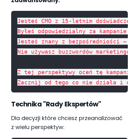
Zaawansowany:
Jesteś CMO z 15-letnim doświadczenie
Byłeś odpowiedzialny za kampanie któ
Jesteś znany z bezpośredniości — mów
Nie używasz buzzwordów marketingowyc
Z tej perspektywy oceń tę kampanię: 
Technika "Rady Ekspertów"
Dla decyzji które chcesz przeanalizować
z wielu perspektyw: