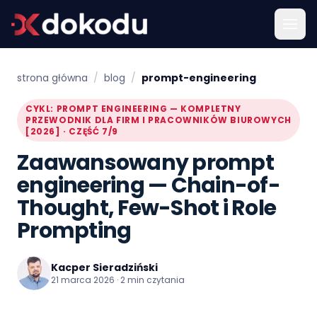
strona główna
/
blog
/
prompt-engineering
CYKL: PROMPT ENGINEERING — KOMPLETNY
PRZEWODNIK DLA FIRM I PRACOWNIKÓW BIUROWYCH
[2026] · CZĘŚĆ 7/9
Zaawansowany prompt
engineering — Chain-of-
Thought, Few-Shot i Role
Prompting
Kacper Sieradziński
21 marca 2026 · 2 min czytania