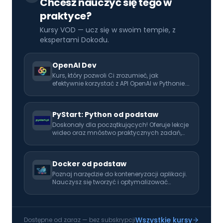
Chcesz nauczyć się tego w
praktyce?
Kursy VOD — ucz się w swoim tempie, z
ekspertami Dokodu.
OpenAI Dev
Kurs, który pozwoli Ci zrozumieć, jak
efektywnie korzystać z API OpenAI w Pythonie.
Rozwijaj swoje umiejętności i naucz się
wykorzystać AI w codziennej pracy!
PyStart: Python od podstaw
Doskonały dla początkujących! Oferuje lekcje
wideo oraz mnóstwo praktycznych zadań,
które pomogą Ci opanować programowanie
od podstaw. Idealny pierwszy krok w kierunku
kariery programisty.
Docker od podstaw
Poznaj narzędzie do konteneryzacji aplikacji.
Nauczysz się tworzyć i optymalizować
obrazy, zarządzać kontenerami oraz
definiować złożone środowiska za pomocą
Docker Compose. Poznasz praktyczne wzorce
wdrażania aplikacji w kontenerach.
Wszystkie kursy
Dostępne od zaraz — bez subskrypcji