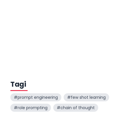
Tagi
#
prompt engineering
#
few shot learning
#
role prompting
#
chain of thought