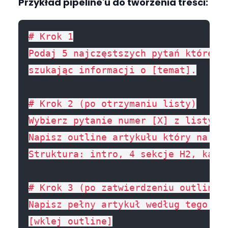
Przykład pipeline'u do tworzenia treści:
# Krok 1

Podaj 5 najczęstszych pytań które za
szukając informacji o [temat].

# Krok 2 (po otrzymaniu listy)

Wybierz pytanie numer [X] z listy.

Napisz outline artykułu który na nie
Struktura: intro, 4 sekcje H2, każda
# Krok 3 (po zatwierdzeniu outline)

Napisz pełny artykuł według tego out
[wklej outline]
