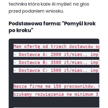
technika która każe AI myśleć na głos
przed podaniem wniosku.
Podstawowa forma: "Pomyśl krok
po kroku"
Mam ofertę od trzech dostawców oprog
- Dostawca A: 2000 zł/mies., impleme
- Dostawca B: 3500 zł/mies., impleme
- Dostawca C: 1500 zł/mies., impleme
Nasza firma ma 150 pracowników, HR d
szukamy rozwiązania na minimum 3 lat