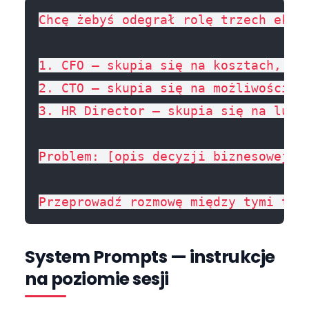
Chcę żebyś odegrał rolę trzech ekspe
1. CFO — skupia się na kosztach, ROI
2. CTO — skupia się na możliwościach
3. HR Director — skupia się na ludzi
Problem: [opis decyzji biznesowej]

System Prompts — instrukcje
na poziomie sesji