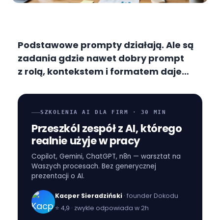
Podstawowe prompty działają. Ale są
zadania gdzie nawet dobry prompt
z rolą, kontekstem i formatem daje
wynik który można by poprawić. To
zazwyczaj zadania złożone —
wieloetapowa analiza, skomplikowane
SZKOLENIA AI DLA FIRM · 30 MIN
rozumowanie, treści wymagające
Przeszkól zespół z AI, którego
niuansu. Tu wchodzą zaawansowane
realnie użyje w pracy
techniki: chain-of-thought, few-shot
Copilot, Gemini, ChatGPT, n8n — warsztat na
prompting i role prompting.
Waszych procesach. Bez generycznej
prezentacji o AI.
Kacper Sieradziński
· founder Dokodu
⭐
4,9 · zwykle odpowiada w 2h