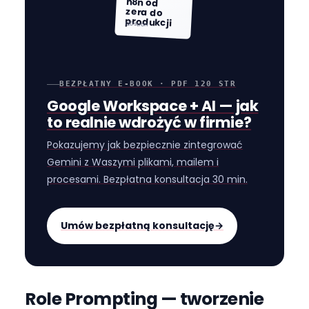
n8n od
zera do
produkcji
120 stron
BEZPŁATNY E-BOOK · PDF 120 STR
Google Workspace + AI — jak
to realnie wdrożyć w firmie?
Pokazujemy jak bezpiecznie zintegrować
Gemini z Waszymi plikami, mailem i
procesami. Bezpłatna konsultacja 30 min.
Umów bezpłatną konsultację
→
Role Prompting — tworzenie