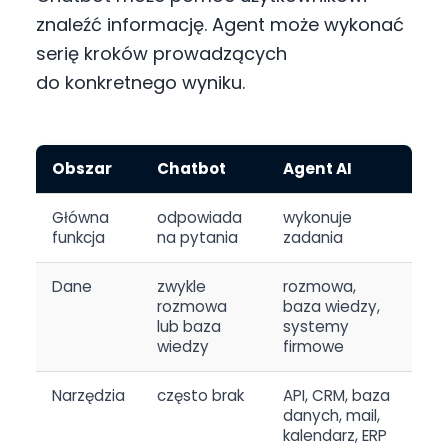
znaleźć informację. Agent może wykonać
serię kroków prowadzących
do konkretnego wyniku.
Obszar
Chatbot
Agent AI
Główna
odpowiada
wykonuje
funkcja
na pytania
zadania
Dane
zwykle
rozmowa,
rozmowa
baza wiedzy,
lub baza
systemy
wiedzy
firmowe
Narzędzia
często brak
API, CRM, baza
danych, mail,
kalendarz, ERP