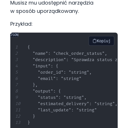
Musisz mu udostępnić narzędzia
w sposób uporządkowany.
Przykład:
JSON
Kopiuj
{

  "name": "check_order_status",

  "description": "Sprawdza status zamów
  "input": {

    "order_id": "string",

    "email": "string"

  },

  "output": {

    "status": "string",

    "estimated_delivery": "string",

    "last_update": "string"

  }
