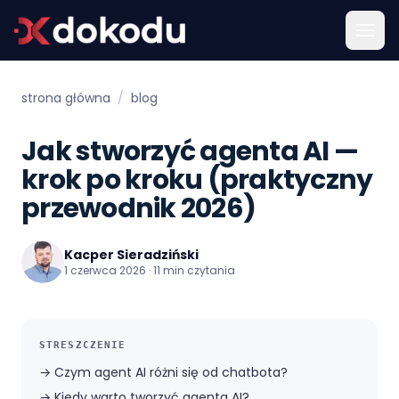
strona główna
/
blog
Jak stworzyć agenta AI —
krok po kroku (praktyczny
przewodnik 2026)
Kacper Sieradziński
1 czerwca 2026 · 11 min czytania
STRESZCZENIE
→
Czym agent AI różni się od chatbota?
→
Kiedy warto tworzyć agenta AI?