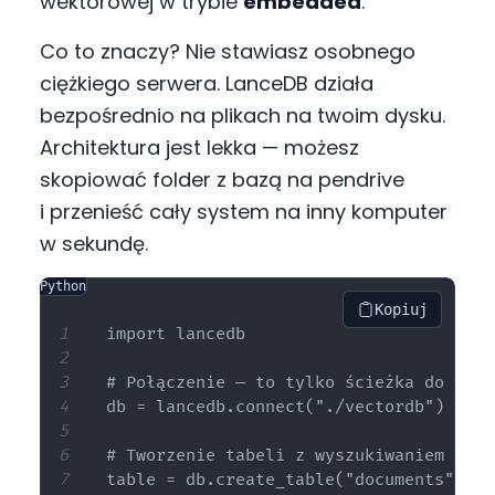
wektorowej w trybie
embedded
.
Co to znaczy? Nie stawiasz osobnego
ciężkiego serwera. LanceDB działa
bezpośrednio na plikach na twoim dysku.
Architektura jest lekka — możesz
skopiować folder z bazą na pendrive
i przenieść cały system na inny komputer
w sekundę.
Python
Kopiuj
import lancedb

# Połączenie — to tylko ścieżka do folde
db = lancedb.connect("./vectordb")

# Tworzenie tabeli z wyszukiwaniem cosi
table = db.create_table("documents", sc