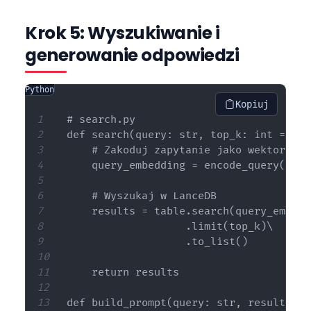
Krok 5: Wyszukiwanie i
generowanie odpowiedzi
Python
Kopiuj
# search.py

def search(query: str, top_k: int = 5) 
    # Zakoduj zapytanie jako wektor

    query_embedding = encode_query(query
    # Wyszukaj w LanceDB

    results = table.search(query_embeddi
                   .limit(top_k)\

                   .to_list()

    return results

def build_prompt(query: str, results: l