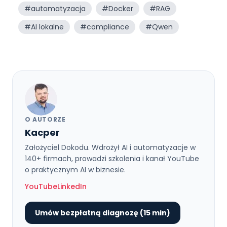
#
automatyzacja
#
Docker
#
RAG
#
AI lokalne
#
compliance
#
Qwen
O AUTORZE
Kacper
Założyciel Dokodu. Wdrożył AI i automatyzacje w
140+ firmach, prowadzi szkolenia i kanał YouTube
o praktycznym AI w biznesie.
YouTube
LinkedIn
Umów bezpłatną diagnozę (15 min)