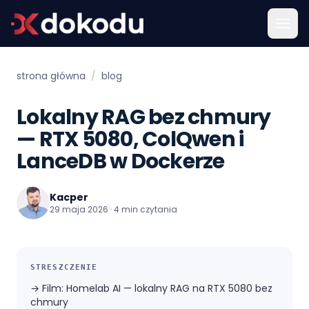
strona główna
/
blog
Lokalny RAG bez chmury
— RTX 5080, ColQwen i
LanceDB w Dockerze
Kacper
29 maja 2026 · 4 min czytania
STRESZCZENIE
→
Film: Homelab AI — lokalny RAG na RTX 5080 bez
chmury