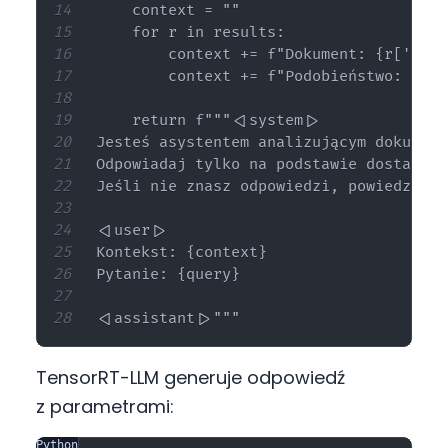
    context = ""

    for r in results:

        context += f"Dokument: {r['sour
        context += f"Podobieństwo: {(1 
    return f"""<|system|>

Jesteś asystentem analizującym dokument
Odpowiadaj tylko na podstawie dostarczo
Jeśli nie znasz odpowiedzi, powiedz wpro
<|user|>

Kontekst: {context}

Pytanie: {query}

TensorRT-LLM generuje odpowiedź
z parametrami:
Python