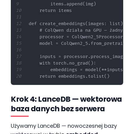
        items.append(img)

    return items

def create_embeddings(images: list) -> l
    # ColQwen działa na GPU — żadnych z
    processor = ColQwen2_5Processor.fro
    model = ColQwen2_5.from_pretrained(
    inputs = processor.process_images(i
    with torch.no_grad():

        embeddings = model(**inputs)

Krok 4: LanceDB — wektorowa
baza danych bez serwera
Używamy LanceDB — nowoczesnej bazy