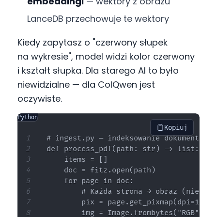
embeddingi
— wektory z obrazu
LanceDB przechowuje te wektory
Kiedy zapytasz o "czerwony słupek
na wykresie", model widzi kolor czerwony
i kształt słupka. Dla starego AI to było
niewidzialne — dla ColQwen jest
oczywiste.
Python
Kopiuj
# ingest.py — indeksowanie dokumentów

def process_pdf(path: str) -> list:

    items = []

    doc = fitz.open(path)

    for page in doc:

        # Każda strona → obraz (nie OCR!
        pix = page.get_pixmap(dpi=150)

        img = Image.frombytes("RGB", [p