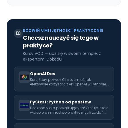
ROZWIŃ UMIEJĘTNOŚCI PRAKTYCZNIE
Chcesz nauczyć się tego w
praktyce?
Kursy VOD — ucz się w swoim tempie, z
ekspertami Dokodu.
OpenAI Dev
Kurs, który pozwoli Ci zrozumieć, jak
efektywnie korzystać z API OpenAI w Pythonie.
Rozwijaj swoje umiejętności i naucz się
wykorzystać AI w codziennej pracy!
PyStart: Python od podstaw
Doskonały dla początkujących! Oferuje lekcje
wideo oraz mnóstwo praktycznych zadań,
które pomogą Ci opanować programowanie
od podstaw. Idealny pierwszy krok w kierunku
kariery programisty.