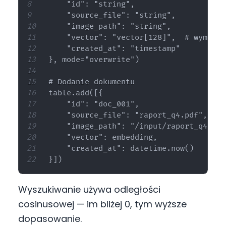
    "id": "string",

    "source_file": "string",

    "image_path": "string",

    "vector": "vector[128]",  # wymiar 
    "created_at": "timestamp"

}, mode="overwrite")

# Dodanie dokumentu

table.add([{

    "id": "doc_001",

    "source_file": "raport_q4.pdf",

    "image_path": "/input/raport_q4_pag
    "vector": embedding,

    "created_at": datetime.now()

Wyszukiwanie używa odległości
cosinusowej — im bliżej 0, tym wyższe
dopasowanie.