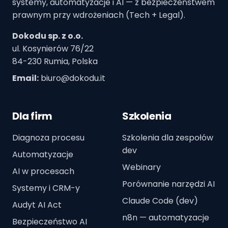
systemy, automatyzacje i AI — z bezpieczeństwem
prawnym przy wdrożeniach (Tech + Legal).
Dokodu sp. z o.o.
ul. Kosynierów 76/22
84-230 Rumia, Polska
Email:
biuro@dokodu.it
Dla firm
Szkolenia
Diagnoza procesu
Szkolenia dla zespołów
dev
Automatyzacje
Webinary
AI w procesach
Porównanie narzędzi AI
Systemy i CRM-y
Claude Code (dev)
Audyt AI Act
n8n — automatyzacje
Bezpieczeństwo AI