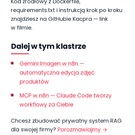
Kod źródłowy z Dockerfile,
requirements.txt i instrukcją krok po kroku
znajdziesz na GitHubie Kacpra — link
w filmie.
Dalej w tym klastrze
Gemini Imagen w n8n —
automatyczna edycja zdjęć
produktów
MCP w n8n — Claude Code tworzy
workflowy za Ciebie
Chcesz zbudować prywatny system RAG
dla swojej firmy?
Porozmawiajmy →