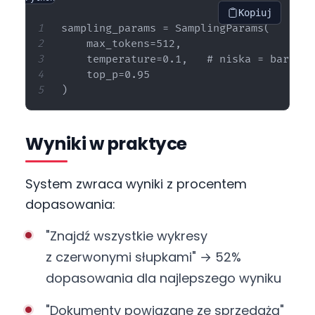
Kopiuj
sampling_params = SamplingParams(

    max_tokens=512,

    temperature=0.1,   # niska = bardzie
    top_p=0.95

Wyniki w praktyce
System zwraca wyniki z procentem
dopasowania:
"Znajdź wszystkie wykresy
z czerwonymi słupkami" → 52%
dopasowania dla najlepszego wyniku
"Dokumenty powiązane ze sprzedażą"