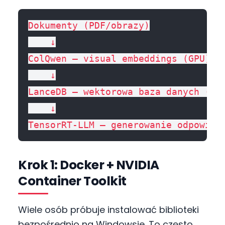
Dokumenty (PDF/obrazy)

    ↓

ColQwen — visual embeddings (GPU)

    ↓

LanceDB — wektorowa baza danych (lok
    ↓

Krok 1: Docker + NVIDIA
Container Toolkit
Wiele osób próbuje instalować biblioteki
bezpośrednio na Windowsie. To często