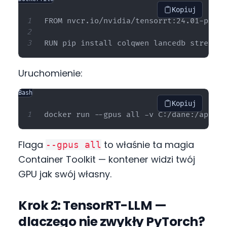
Kopiuj
FROM nvcr.io/nvidia/tensorrt:24.01-py3

Uruchomienie:
Bash
Kopiuj
Flaga
to właśnie ta magia
--gpus all
Container Toolkit — kontener widzi twój
GPU jak swój własny.
Krok 2: TensorRT-LLM —
dlaczego nie zwykły PyTorch?