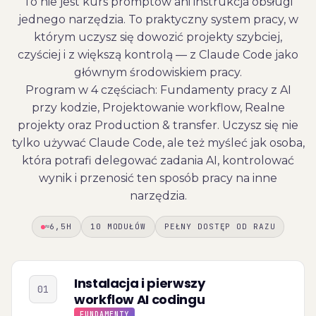
To nie jest kurs promptów ani instrukcja obsługi
jednego narzędzia. To praktyczny system pracy, w
którym uczysz się dowozić projekty szybciej,
czyściej i z większą kontrolą — z Claude Code jako
głównym środowiskiem pracy.
Program w 4 częściach: Fundamenty pracy z AI
przy kodzie, Projektowanie workflow, Realne
projekty oraz Production & transfer. Uczysz się nie
tylko używać Claude Code, ale też myśleć jak osoba,
która potrafi delegować zadania AI, kontrolować
wynik i przenosić ten sposób pracy na inne
narzędzia.
≈6,5H
10 MODUŁÓW
PEŁNY DOSTĘP OD RAZU
Instalacja i pierwszy
01
workflow AI codingu
FUNDAMENTY