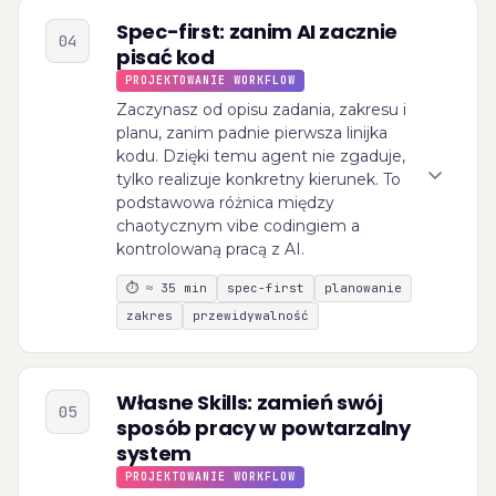
Spec-first: zanim AI zacznie
04
pisać kod
PROJEKTOWANIE WORKFLOW
Zaczynasz od opisu zadania, zakresu i
planu, zanim padnie pierwsza linijka
kodu. Dzięki temu agent nie zgaduje,
tylko realizuje konkretny kierunek. To
podstawowa różnica między
chaotycznym vibe codingiem a
kontrolowaną pracą z AI.
⏱
≈ 35 min
spec-first
planowanie
zakres
przewidywalność
Własne Skills: zamień swój
05
sposób pracy w powtarzalny
system
PROJEKTOWANIE WORKFLOW