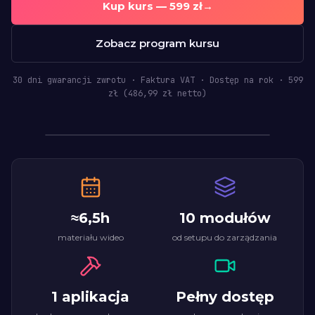
Kup kurs —
599
zł
→
Zobacz program kursu
30 dni gwarancji zwrotu · Faktura VAT · Dostęp na rok ·
599
zł (
486,99
zł netto)
≈6,5h
10 modułów
materiału wideo
od setupu do zarządzania
1 aplikacja
Pełny dostęp