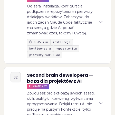
Od zera: instalacja, konfiguracja,
podłączenie repozytorium i pierwszy
działający workflow. Zobaczysz, do
jakich zadań Claude Code faktycznie
ma sens, a gdzie AI potrafi
zmarnować czas, tokeny i uwagę.
⏱
≈ 35 min
instalacja
konfiguracja
repozytorium
pierwszy workflow
Second brain dewelopera —
02
baza dla projektów z AI
FUNDAMENTY
Zbudujesz projekt-bazę swoich zasad,
skilli, praktyk i konwencji wytwarzania
oprogramowania. Dzięki temu AI nie
pracuje na pustym kontekście, tylko
na Twoim sposobie pracy.