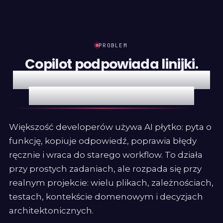
PROBLEM
Copilot podpowiada linijki.
Claude Code może prowadzić
pracę w całym projekcie.
Większość developerów używa AI płytko: pyta o
funkcję, kopiuje odpowiedź, poprawia błędy
ręcznie i wraca do starego workflow. To działa
przy prostych zadaniach, ale rozpada się przy
realnym projekcie: wielu plikach, zależnościach,
testach, kontekście domenowym i decyzjach
architektonicznych.