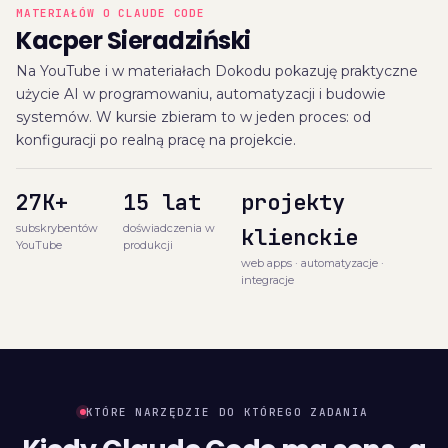
MATERIAŁÓW O CLAUDE CODE
Kacper Sieradziński
Na YouTube i w materiałach Dokodu pokazuję praktyczne
użycie AI w programowaniu, automatyzacji i budowie
systemów. W kursie zbieram to w jeden proces: od
konfiguracji po realną pracę na projekcie.
27K+
15 lat
projekty
subskrybentów
doświadczenia w
klienckie
YouTube
produkcji
web apps · automatyzacje ·
integracje
KTÓRE NARZĘDZIE DO KTÓREGO ZADANIA