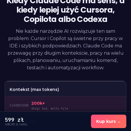
Kiedy Claude Code ma sens, a
kiedy lepiej użyć Cursora,
Copilota albo Codexa
Nie każde narzędzie AI rozwiązuje ten sam
problem. Cursor i Copilot są świetne przy pracy w
IDE i szybkich podpowiedziach. Claude Code ma
przewagę przy długim kontekście, pracy na wielu
plikach, planowaniu, uruchamianiu komend,
testach i automatyzacji workflow.
Kontekst (max tokens)
200k+
długi kod, multi-file
599
zł
Kup kurs →
32-64k
486,99
zł netto