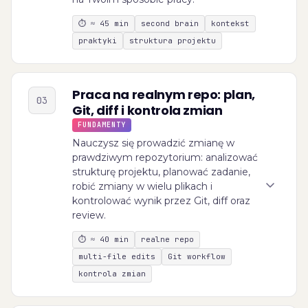
⏱
≈ 45 min
second brain
kontekst
praktyki
struktura projektu
Praca na realnym repo: plan,
03
Git, diff i kontrola zmian
FUNDAMENTY
Nauczysz się prowadzić zmianę w
prawdziwym repozytorium: analizować
strukturę projektu, planować zadanie,
robić zmiany w wielu plikach i
kontrolować wynik przez Git, diff oraz
review.
⏱
≈ 40 min
realne repo
multi-file edits
Git workflow
kontrola zmian