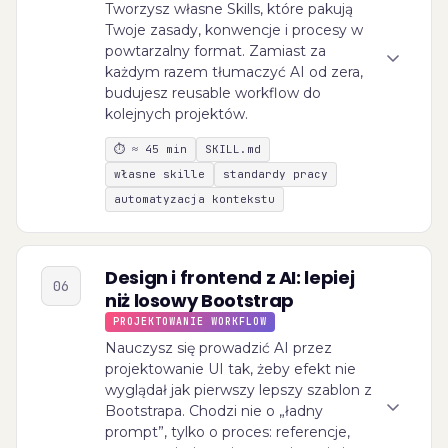
Tworzysz własne Skills, które pakują
Twoje zasady, konwencje i procesy w
powtarzalny format. Zamiast za
każdym razem tłumaczyć AI od zera,
budujesz reusable workflow do
kolejnych projektów.
⏱
≈ 45 min
SKILL.md
własne skille
standardy pracy
automatyzacja kontekstu
Design i frontend z AI: lepiej
06
niż losowy Bootstrap
PROJEKTOWANIE WORKFLOW
Nauczysz się prowadzić AI przez
projektowanie UI tak, żeby efekt nie
wyglądał jak pierwszy lepszy szablon z
Bootstrapa. Chodzi nie o „ładny
prompt”, tylko o proces: referencje,