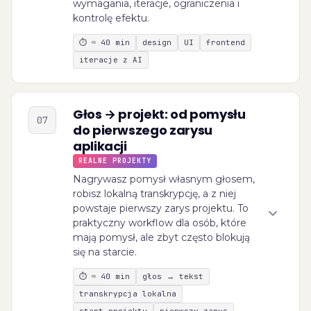
wymagania, iteracje, ograniczenia i
kontrolę efektu.
⏱
≈ 40 min
design
UI
frontend
iteracje z AI
Głos → projekt: od pomysłu
07
do pierwszego zarysu
aplikacji
REALNE PROJEKTY
Nagrywasz pomysł własnym głosem,
robisz lokalną transkrypcję, a z niej
powstaje pierwszy zarys projektu. To
praktyczny workflow dla osób, które
mają pomysł, ale zbyt często blokują
się na starcie.
⏱
≈ 40 min
głos → tekst
transkrypcja lokalna