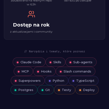
zbudowana na realnym repo
od razu po zakupie
w 6,5h
Dostęp na rok
z aktualizacjami i community
// Narzędzia i tematy, które poznasz
Claude Code
Skills
Sub-agents
MCP
Hooks
Slash commands
Superpowers
Python
TypeScript
Postgres
Git
Testy
Deploy