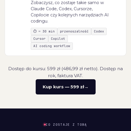
Zobaczysz, co zostaje takie samo w
Claude Code, Codex, Cursorze,
Copilocie czy kolejnych narzędziach AI
codingu.
⏱
≈ 30 min
przenoszalność
Codex
Cursor
Copilot
AI coding workflow
Dostęp do kursu:
599
zł (
486,99
zł netto). Dostęp na
rok, faktura VAT.
Kup kurs —
599
zł
→
CO ZOSTAJE Z TOBĄ