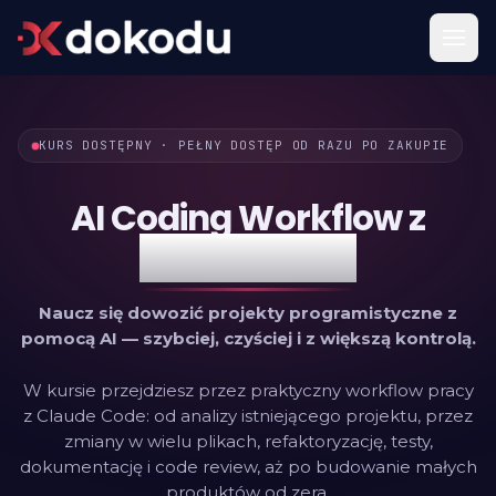
KURS DOSTĘPNY · PEŁNY DOSTĘP OD RAZU PO ZAKUPIE
AI Coding Workflow z
Claude Code
Naucz się dowozić projekty programistyczne z
pomocą AI — szybciej, czyściej i z większą kontrolą.
W kursie przejdziesz przez praktyczny workflow pracy
z Claude Code: od analizy istniejącego projektu, przez
zmiany w wielu plikach, refaktoryzację, testy,
dokumentację i code review, aż po budowanie małych
produktów od zera.