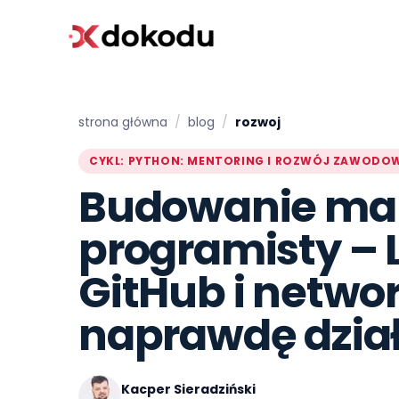
strona główna
/
blog
/
rozwoj
CYKL: PYTHON: MENTORING I ROZWÓJ ZAWODOWY
Budowanie mark
programisty – 
GitHub i networ
naprawdę dzia
Kacper Sieradziński