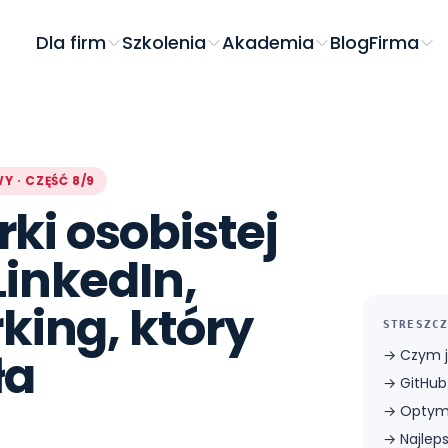
Dla firm
Szkolenia
Akademia
Blog
Firma
 · CZĘŚĆ 8/9
i osobistej
LinkedIn,
king, który
STRESZCZ
ła
→
Czym j
→
GitHub
→
Optyma
→
Najlep