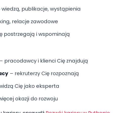
ę wiedzą, publikacje, wystąpienia
ing, relacje zawodowe
Cię postrzegają i wspominają
– pracodawcy i klienci Cię znajdują
racy
– rekruterzy Cię rozpoznają
 widzą Cię jako eksperta
ięcej okazji do rozwoju
ju kariery, sprawdź
Rozwój kariery w Pythonie
.