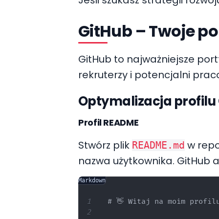
GitHub – Twoje po
GitHub to najważniejsze port
rekruterzy i potencjalni pr
Optymalizacja profilu
Profil README
Stwórz plik
w repo
README.md
nazwa użytkownika. GitHub a
Markdown
# 👋 Witaj na moim profilu