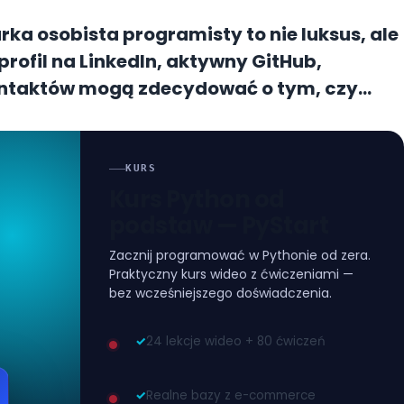
rka osobista
programisty to nie luksus, ale
profil na LinkedIn, aktywny GitHub,
 kontaktów mogą zdecydować o tym, czy
, czy zostaniesz pominięty. Marka
 branży – to, jak inni Cię postrzegają
e poznasz praktyczne strategie budowania
KURS
Kurs Python od
zacji profilu LinkedIn przez GitHub
podstaw — PyStart
óry naprawdę działa.
Zacznij programować w Pythonie od zera.
Praktyczny kurs wideo z ćwiczeniami —
bez wcześniejszego doświadczenia.
✓
24 lekcje wideo + 80 ćwiczeń
✓
Realne bazy z e-commerce