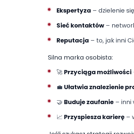
Ekspertyza
– dzielenie si
Sieć kontaktów
– network
Reputacja
– to, jak inni 
Silna marka osobista:
🚀
Przyciąga możliwości
💼
Ułatwia znalezienie p
🤝
Buduje zaufanie
– inni
📈
Przyspiesza karierę
– w
Jeśli szukasz strategii rozwo