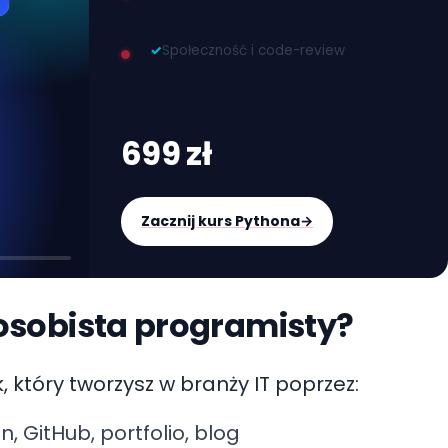
✓
Społeczność i code-review
699 zł
Zacznij kurs Pythona
→
osobista programisty?
, który tworzysz w branży IT poprzez:
n, GitHub, portfolio, blog