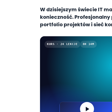
W dzisiejszym świecie IT
ma
konieczność. Profesjonalny 
portfolio projektów i sieć
otrzymasz wymarzoną pracę
osobista to Twój wizerunek w
KURS · 24 LEKCJE
8H 14M
i pamiętają. W tym artykul
marki osobistej: od optymali
portfolio po networking, kt