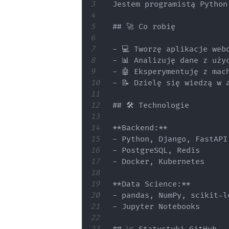
Jestem programistą Python
## 🚀 Co robię

- 💻 Tworzę aplikacje webo
- 📊 Analizuję dane z użyc
- 🤖 Eksperymentuję z mach
- 📝 Dzielę się wiedzą w a
## 🛠️ Technologie

**Backend:**

- Python, Django, FastAPI,
- PostgreSQL, Redis

- Docker, Kubernetes

**Data Science:**

- pandas, NumPy, scikit-le
- Jupyter Notebooks
