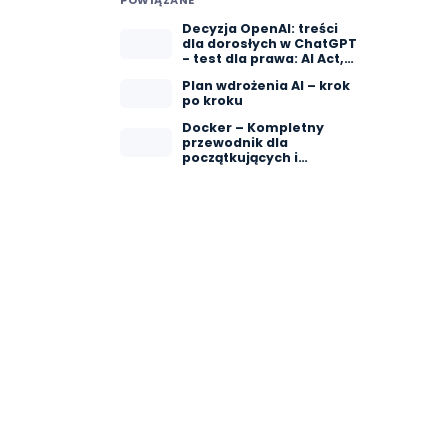
POWIĄZANE
Decyzja OpenAI: treści
dla dorosłych w ChatGPT
- test dla prawa: AI Act,
RODO
Plan wdrożenia AI – krok
po kroku
Docker – Kompletny
przewodnik dla
początkujących i
zaawansowanych