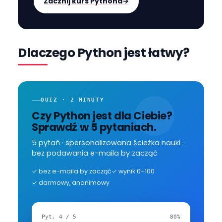
Zacznij kurs Pythona
→
Dlaczego Python jest łatwy?
QUIZ · 2 MINUTY
Czy Python jest dla Ciebie?
Sprawdź w 5 pytaniach.
5 pytań · spersonalizowana ścieżka nauki ·
bez podawania e-maila by zacząć
✓
bez e-maila by zacząć
✓
wynik 0–100
✓
darmowy, anonimowy
Pyt.
4
/
5
80
%