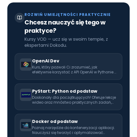
ROZWIŃ UMIEJĘTNOŚCI PRAKTYCZNIE
Chcesz nauczyć się tego w
praktyce?
Kursy VOD — ucz się w swoim tempie, z
ekspertami Dokodu.
OpenAI Dev
Kurs, który pozwoli Ci zrozumieć, jak
efektywnie korzystać z API OpenAI w Pythonie.
Rozwijaj swoje umiejętności i naucz się
wykorzystać AI w codziennej pracy!
PyStart: Python od podstaw
Doskonały dla początkujących! Oferuje lekcje
wideo oraz mnóstwo praktycznych zadań,
które pomogą Ci opanować programowanie
od podstaw. Idealny pierwszy krok w kierunku
kariery programisty.
Docker od podstaw
Poznaj narzędzie do konteneryzacji aplikacji.
Nauczysz się tworzyć i optymalizować