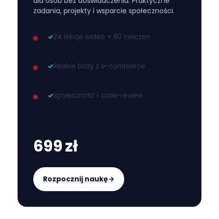
dla osób bez doświadczenia. Praktyczne
zadania, projekty i wsparcie społeczności.
✓
24 lekcje wideo + 80 ćwiczeń
✓
Realne bazy z e-commerce
✓
Społeczność i code-review
699 zł
Rozpocznij naukę
→