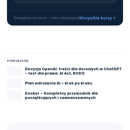
obrazy, zarządzać kontenerami oraz
definiować złożone środowiska za pomocą
Docker Compose. Poznasz praktyczne wzorce
wdrażania aplikacji w kontenerach.
Wszystkie kursy
Dostępne od zaraz — bez subskrypcji
POWIĄZANE
Decyzja OpenAI: treści dla dorosłych w ChatGPT
- test dla prawa: AI Act, RODO
Plan wdrożenia AI – krok po kroku
Docker – Kompletny przewodnik dla
początkujących i zaawansowanych