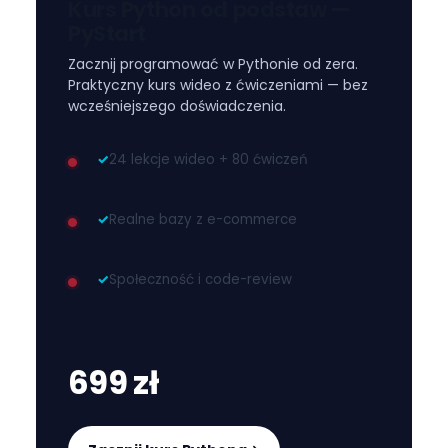
Kurs Python od podstaw —
PyStart
Zacznij programować w Pythonie od zera.
Praktyczny kurs wideo z ćwiczeniami — bez
wcześniejszego doświadczenia.
✓
24 lekcje wideo + 80 ćwiczeń
✓
Realne bazy z e-commerce
✓
Społeczność i code-review
699 zł