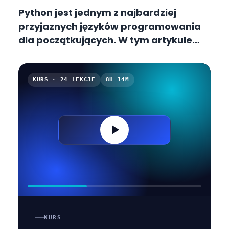
Python jest jednym z najbardziej
przyjaznych języków programowania
dla początkujących. W tym artykule
dowiesz się, dlaczego Python jest
uważany za łatwy język i jakie są
potencjalne wyzwania na drodze
KURS · 24 LEKCJE
8H 14M
nauki.
KURS