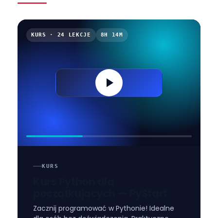
KURS · 24 LEKCJE
8H 14M
KURS
Kurs Python dla
początkujących — PyStart
Zacznij programować w Pythonie! Idealne