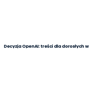
Decyzja OpenAI: treści dla dorosłych w
ChatGPT - test dla prawa: AI Act, RODO