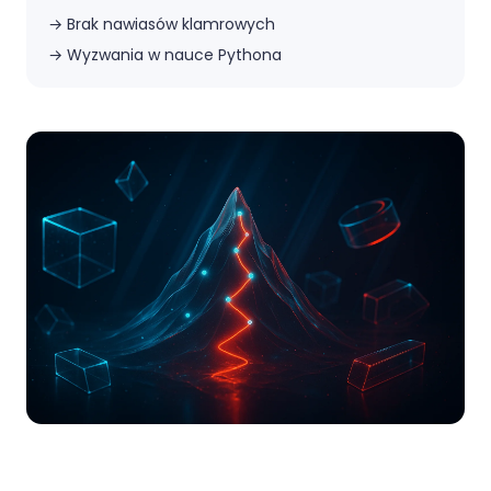
→
Brak nawiasów klamrowych
→
Wyzwania w nauce Pythona