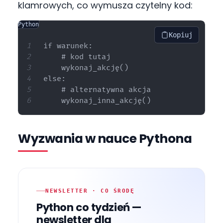
klamrowych, co wymusza czytelny kod:
Python
Kopiuj
if warunek:

    # kod tutaj

    wykonaj_akcję()

else:

    # alternatywna akcja

Wyzwania w nauce Pythona
NEWSLETTER · CO ŚRODĘ
Python co tydzień —
newsletter dla