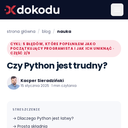
strona główna
/
blog
/
nauka
CYKL: 5 BŁĘDÓW, KTÓRE POPEŁNIŁEM JAKO
POCZĄTKUJĄCY PROGRAMISTA I JAK ICH UNIKNĄĆ ·
CZĘŚĆ 2/9
Czy Python jest trudny?
Kacper Sieradziński
15 stycznia 2025 · 1 min czytania
STRESZCZENIE
→
Dlaczego Python jest łatwy?
→
Prosta składnia