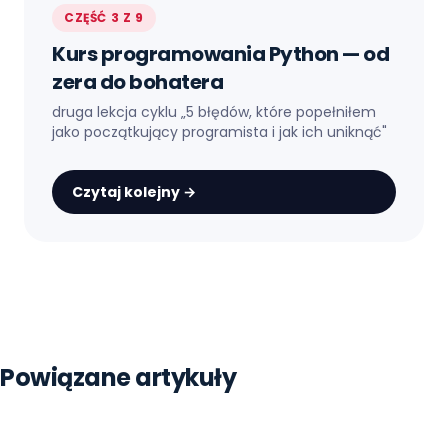
CZĘŚĆ 3 Z 9
Kurs programowania Python — od
zera do bohatera
druga lekcja cyklu „
5 błędów, które popełniłem
jako początkujący programista i jak ich uniknąć
"
Czytaj kolejny →
Strona główna
Blog
Python
Powiązane artykuły
Nauka
Czy Python Jest Trudny