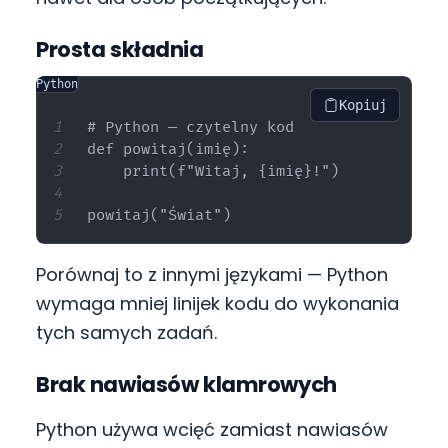
Prosta składnia
Python
Kopiuj
# Python — czytelny kod

def powitaj(imię):

    print(f"Witaj, {imię}!")

Porównaj to z innymi językami — Python
wymaga mniej linijek kodu do wykonania
tych samych zadań.
Brak nawiasów klamrowych
Python używa wcięć zamiast nawiasów