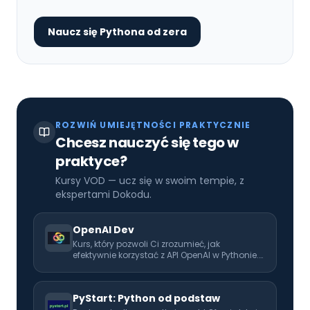
Naucz się Pythona od zera
ROZWIŃ UMIEJĘTNOŚCI PRAKTYCZNIE
Chcesz nauczyć się tego w
praktyce?
Kursy VOD — ucz się w swoim tempie, z
ekspertami Dokodu.
OpenAI Dev
Kurs, który pozwoli Ci zrozumieć, jak
efektywnie korzystać z API OpenAI w Pythonie.
Rozwijaj swoje umiejętności i naucz się
wykorzystać AI w codziennej pracy!
PyStart: Python od podstaw