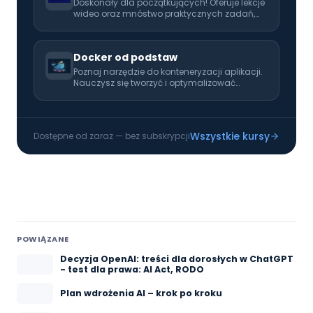
Doskonały dla początkujących! Oferuje lekcje
wideo oraz mnóstwo praktycznych zadań,
które pomogą Ci opanować programowanie
od podstaw. Idealny pierwszy krok w kierunku
kariery programisty.
Docker od podstaw
Poznaj narzędzie do konteneryzacji aplikacji.
Nauczysz się tworzyć i optymalizować
obrazy, zarządzać kontenerami oraz
definiować złożone środowiska za pomocą
Docker Compose. Poznasz praktyczne wzorce
wdrażania aplikacji w kontenerach.
Wszystkie kursy
Dostępne od zaraz — bez subskrypcji
POWIĄZANE
Decyzja OpenAI: treści dla dorosłych w ChatGPT
- test dla prawa: AI Act, RODO
Plan wdrożenia AI – krok po kroku