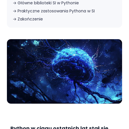
→
Główne biblioteki SI w Pythonie
→
Praktyczne zastosowania Pythona w SI
→
Zakończenie
Python w ciągu ostatnich lat stał się