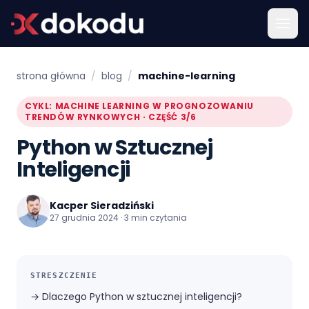
strona główna
/
blog
/
machine-learning
CYKL: MACHINE LEARNING W PROGNOZOWANIU
TRENDÓW RYNKOWYCH · CZĘŚĆ 3/6
Python w Sztucznej
Inteligencji
Kacper Sieradziński
27 grudnia 2024 · 3 min czytania
STRESZCZENIE
→
Dlaczego Python w sztucznej inteligencji?