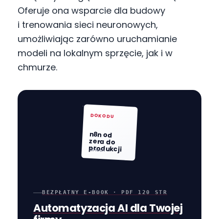
Oferuje ona wsparcie dla budowy
i trenowania sieci neuronowych,
umożliwiając zarówno uruchamianie
modeli na lokalnym sprzęcie, jak i w
chmurze.
DOKODU
n8n od
zera do
produkcji
120 stron
BEZPŁATNY E-BOOK · PDF 120 STR
Automatyzacja AI dla Twojej