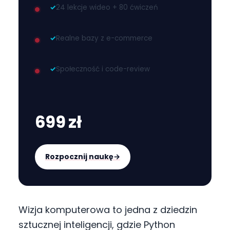
✓
24 lekcje wideo + 80 ćwiczeń
✓
Realne bazy z e-commerce
✓
Społeczność i code-review
699 zł
Rozpocznij naukę
→
Wizja komputerowa to jedna z dziedzin
sztucznej inteligencji, gdzie Python