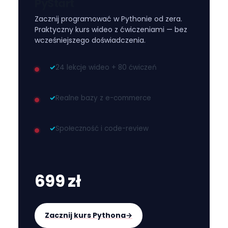
PyStart
Zacznij programować w Pythonie od zera.
Praktyczny kurs wideo z ćwiczeniami — bez
wcześniejszego doświadczenia.
✓
24 lekcje wideo + 80 ćwiczeń
✓
Realne bazy z e-commerce
✓
Społeczność i code-review
699 zł
Zacznij kurs Pythona
→