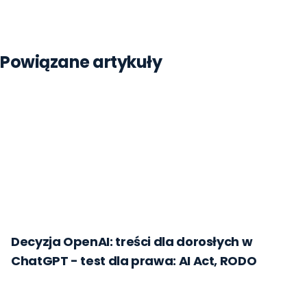
Strona główna
Blog
Python
Powiązane artykuły
Ai
Machine Learning
Sztuczna Inteligencja
Decyzja OpenAI: treści dla dorosłych w
ChatGPT - test dla prawa: AI Act, RODO