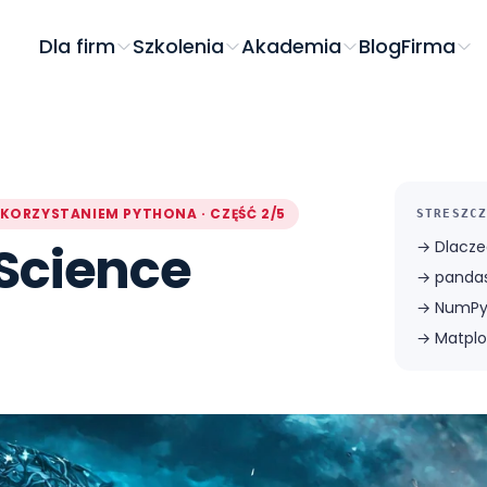
Dla firm
Szkolenia
Akademia
Blog
Firma
KORZYSTANIEM PYTHONA · CZĘŚĆ 2/5
STRESZCZ
Science
→
Dlacze
→
pandas
→
NumPy
→
Matplo