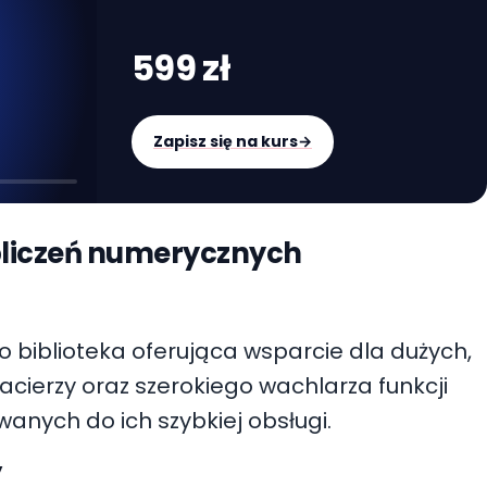
599 zł
Zapisz się na kurs
→
liczeń numerycznych
 biblioteka oferująca wsparcie dla dużych,
acierzy oraz szerokiego wachlarza funkcji
nych do ich szybkiej obsługi.
y