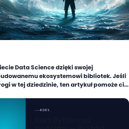
ecie Data Science dzięki swojej
budowanemu ekosystemowi bibliotek. Jeśli
ogi w tej dziedzinie, ten artykuł pomoże ci
płyną z wykorzystywania Pythona,
akimi narzędziami, jak pandas, NumPy,
 Dzięki temu zyskasz solidne podstawy
KURS
Kurs Python od
ia i analizy danych.
podstaw — PyStart