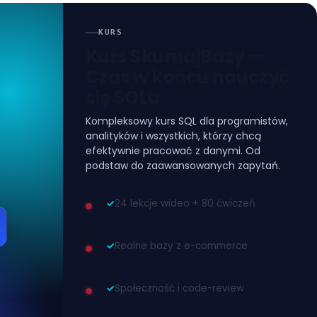
KURS
Kurs SkumajBazy —
Czas w końcu nauczyć
się SQLa
Kompleksowy kurs SQL dla programistów,
analityków i wszystkich, którzy chcą
efektywnie pracować z danymi. Od
podstaw do zaawansowanych zapytań.
✓
24 lekcje wideo + 80 ćwiczeń
✓
Realne bazy z e-commerce
✓
Społeczność i code-review