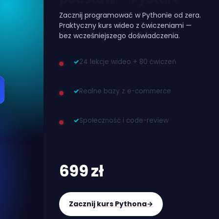
Zacznij programować w Pythonie od zera.
Praktyczny kurs wideo z ćwiczeniami —
bez wcześniejszego doświadczenia.
✓
24 lekcje wideo + 80 ćwiczeń
✓
Realne bazy z e-commerce
✓
Społeczność i code-review
699 zł
Zacznij kurs Pythona
→