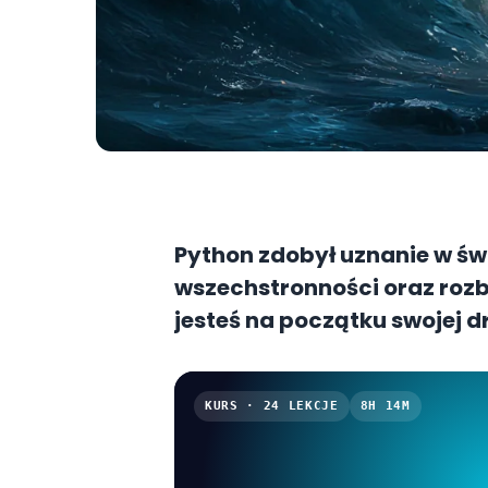
Python zdobył uznanie w świ
wszechstronności oraz roz
jesteś na początku swojej dr
zrozumieć, jakie korzyści 
zwłaszcza w połączeniu z t
KURS · 24 LEKCJE
8H 14M
matplotlib, i scikit-learn.
do efektywnego przetwarzan