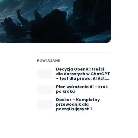
POWIĄZANE
Decyzja OpenAI: treści
dla dorosłych w ChatGPT
- test dla prawa: AI Act,
RODO
Plan wdrożenia AI – krok
po kroku
Docker – Kompletny
przewodnik dla
początkujących i
zaawansowanych