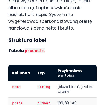
Klient wybiera produkt, np. bluzę, t-shirt
albo czapkę, i opisuje wykończenie:
nadruk, haft, napis. System ma
wygenerować spersonalizowaną ofertę
handlową z ceną netto i brutto.
Struktura tabel
Tabela
products
Przykładowe
Kolumna
Typ
wartości
„bluza biała", „t-shirt
name
string
czarny"
199, 89, 149
price
number