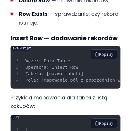
Delete Row
— usuwanie rekordów,
Row Exists
— sprawdzanie, czy rekord
istnieje.
Insert Row — dodawanie rekordów
JavaScript
Kopiuj
Węzeł: Data Table

Operacja: Insert Row

Tabela: [nazwa tabeli]

Przykład mapowania dla tabeli z listą
zakupów:
JSON
Kopiuj
{
