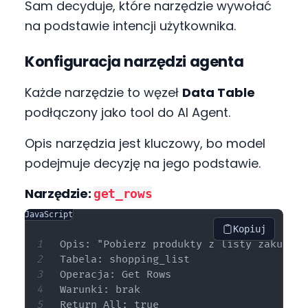
Sam decyduje, które narzędzie wywołać
na podstawie intencji użytkownika.
Konfiguracja narzędzi agenta
Każde narzędzie to węzeł
Data Table
podłączony jako tool do AI Agent.
Opis narzędzia jest kluczowy, bo model
podejmuje decyzję na jego podstawie.
Narzędzie:
get_rows
JavaScript
Kopiuj
Opis: "Pobierz produkty z listy zakupów.
Tabela: shopping_list

Operacja: Get Rows

Warunki: brak
