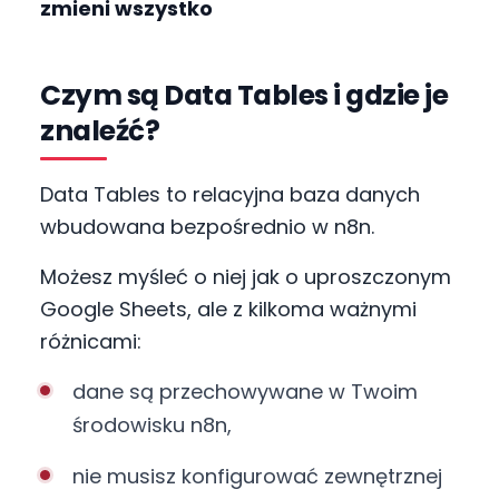
zmieni wszystko
https://youtu.be/gqKEIT08VXs
Czym są Data Tables i gdzie je
znaleźć?
Data Tables to relacyjna baza danych
wbudowana bezpośrednio w n8n.
Możesz myśleć o niej jak o uproszczonym
Google Sheets, ale z kilkoma ważnymi
różnicami:
dane są przechowywane w Twoim
środowisku n8n,
nie musisz konfigurować zewnętrznej