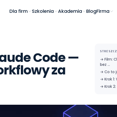
Dla firm
Szkolenia
Akademia
Blog
Firma
laude Code —
STRESZCZ
→
Film: 
orkflowy za
bez ...
→
Co to 
→
Krok 1
→
Krok 2