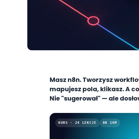
Masz n8n. Tworzysz workflow
mapujesz pola, klikasz. A co
Nie "sugerował" — ale dosł
na podstawie jednego zdani
Code.
KURS · 24 LEKCJE
8H 14M