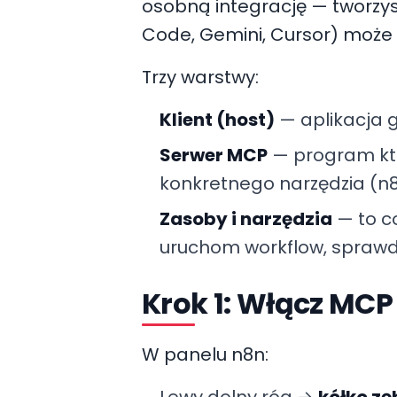
osobną integrację — tworzys
Code, Gemini, Cursor) może
Trzy warstwy:
Klient (host)
— aplikacja g
Serwer MCP
— program któ
konkretnego narzędzia (
Zasoby i narzędzia
— to co
uruchom workflow, sprawd
Krok 1: Włącz MCP
W panelu n8n:
Lewy dolny róg →
kółko zę