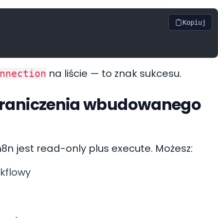
Kopiuj
na liście — to znak sukcesu.
nnection
graniczenia wbudowanego
 jest read-only plus execute. Możesz:
rkflowy