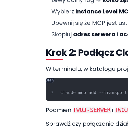
Wybierz
Instance Level M
Upewnij się że MCP jest u
Skopiuj
adres serwera
i
ac
Krok 2: Podłącz C
W terminalu, w katalogu proj
Bash
Podmień
i
TWOJ-SERWER
TWO
Sprawdź czy połączenie dział