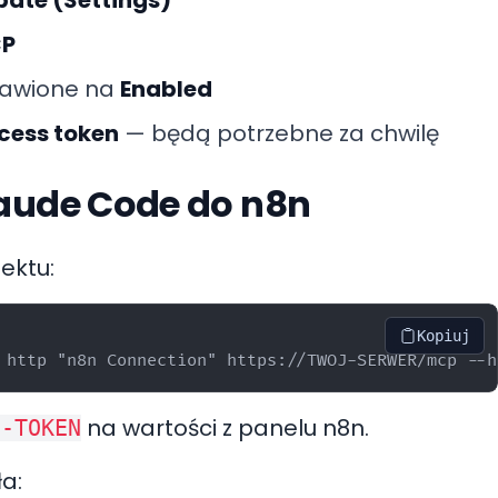
CP
stawione na
Enabled
cess token
— będą potrzebne za chwilę
laude Code do n8n
ektu:
Kopiuj
na wartości z panelu n8n.
J-TOKEN
a: