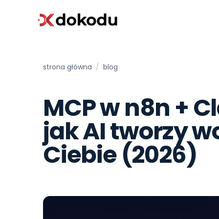
strona główna
/
blog
MCP w n8n + C
jak AI tworzy w
Ciebie (2026)