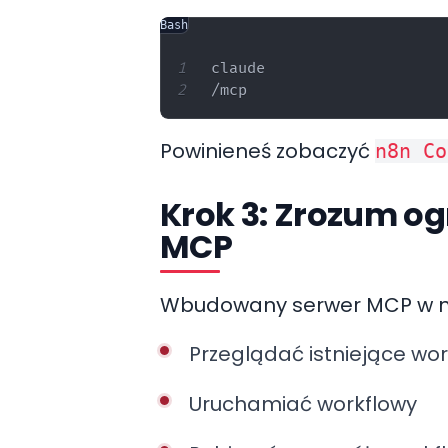
Bash
claude

Powinieneś zobaczyć
n8n Co
Krok 3: Zrozum o
MCP
Wbudowany serwer MCP w n8n
Przeglądać istniejące wo
Uruchamiać workflowy