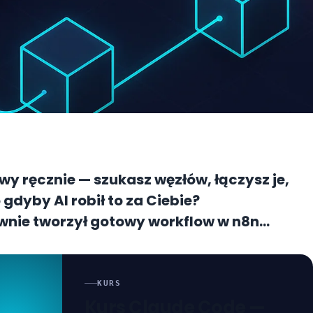
y ręcznie — szukasz węzłów, łączysz je,
 gdyby AI robił to za Ciebie?
ownie tworzył gotowy workflow w n8n
a? To właśnie robi MCP połączone z Claude
KURS
Kurs Claude Code —