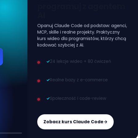
programuj z agentem
AI
Opanuj Claude Code od podstaw: agenci,
MCP, skille i realne projekty. Praktyczny
kurs wideo dla programistów, którzy chcą
kodować szybciej z AI.
✓
24 lekcje wideo + 80 ćwiczeń
✓
Realne bazy z e-commerce
✓
Społeczność i code-review
Zobacz kurs Claude Code
→