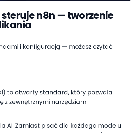
 steruje n8n — tworzenie
likania
tube.com/watch?v=t-jsTeeTYlA
endami i konfiguracją — możesz czytać
) to otwarty standard, który pozwala
 z zewnętrznymi narzędziami
e dla AI. Zamiast pisać dla każdego modelu