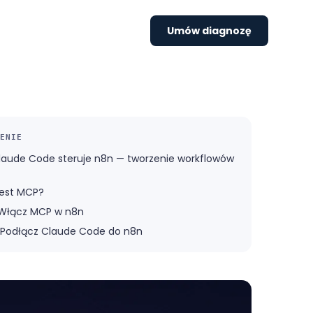
Umów diagnozę
ENIE
Claude Code steruje n8n — tworzenie workflowów
jest MCP?
: Włącz MCP w n8n
: Podłącz Claude Code do n8n