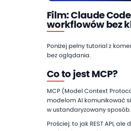
Film: Claude Code
workflowów bez k
https://you
Poniżej pełny tutorial z kom
bez oglądania.
Co to jest MCP?
MCP (Model Context Protocol
modelom AI komunikować się
w ustandaryzowany sposób.
Prościej: to jak REST API, al