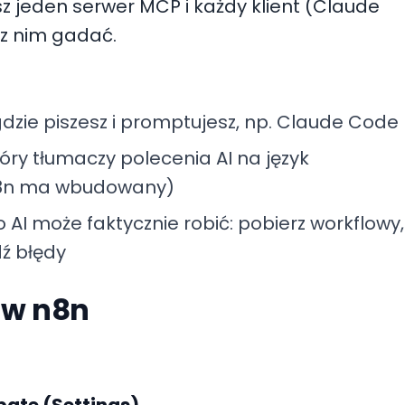
z jeden serwer MCP i każdy klient (Claude
 z nim gadać.
dzie piszesz i promptujesz, np. Claude Code
ry tłumaczy polecenia AI na język
n8n ma wbudowany)
 AI może faktycznie robić: pobierz workflowy,
ź błędy
 w n8n
bate (Settings)