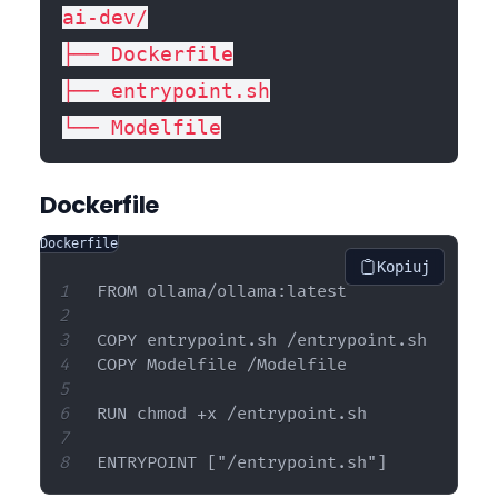
ai-dev/

├── Dockerfile

├── entrypoint.sh

Dockerfile
Dockerfile
Kopiuj
FROM ollama/ollama:latest

COPY entrypoint.sh /entrypoint.sh

COPY Modelfile /Modelfile

RUN chmod +x /entrypoint.sh
