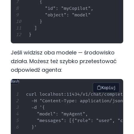
    {

      "id": "myCopilot",

      "object": "model"

    }

  ]

Jeśli widzisz oba modele — środowisko
działa. Możesz też szybko przetestować
odpowiedź agenta:
Bash
Kopiuj
curl localhost:11434/v1/chat/completions 
  -H "Content-Type: application/json" \

  -d '{

    "model": "myAgent",

    "messages": [{"role": "user", "conte