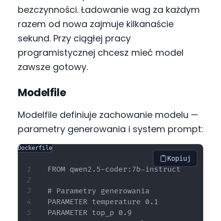
bezczynności. Ładowanie wag za każdym
razem od nowa zajmuje kilkanaście
sekund. Przy ciągłej pracy
programistycznej chcesz mieć model
zawsze gotowy.
Modelfile
Modelfile definiuje zachowanie modelu —
parametry generowania i system prompt:
Dockerfile
Kopiuj
FROM qwen2.5-coder:7b-instruct

# Parametry generowania

PARAMETER temperature 0.1

PARAMETER top_p 0.9
