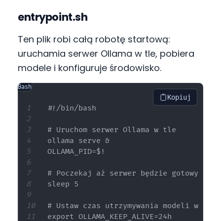
entrypoint.sh
Ten plik robi całą robotę startową:
uruchamia serwer Ollama w tle, pobiera
modele i konfiguruje środowisko.
Bash
Kopiuj
#!/bin/bash

# Uruchom serwer Ollama w tle

ollama serve &

OLLAMA_PID=$!

# Poczekaj aż serwer będzie gotowy

sleep 5

# Ustaw czas utrzymywania modeli w pami
export OLLAMA_KEEP_ALIVE=24h
