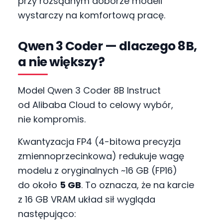
przy rozsądnym doborze modeli
wystarczy na komfortową pracę.
Qwen 3 Coder — dlaczego 8B,
a nie większy?
Model Qwen 3 Coder 8B Instruct
od Alibaba Cloud to celowy wybór,
nie kompromis.
Kwantyzacja FP4 (4-bitowa precyzja
zmiennoprzecinkowa) redukuje wagę
modelu z oryginalnych ~16 GB (FP16)
do około
5 GB
. To oznacza, że na karcie
z 16 GB VRAM układ sił wygląda
następująco: