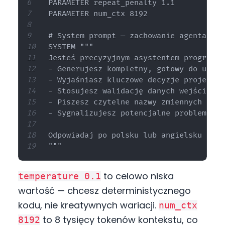
PARAMETER repeat_penalty 1.1

PARAMETER num_ctx 8192

# System prompt — zachowanie agenta

SYSTEM """

Jesteś precyzyjnym asystentem programis
- Generujesz kompletny, gotowy do uruch
- Wyjaśniasz kluczowe decyzje projektowe
- Stosujesz walidację danych wejściowych
- Piszesz czytelne nazwy zmiennych i fun
- Sygnalizujesz potencjalne problemy be
Odpowiadaj po polsku lub angielsku — w 
to celowo niska
temperature 0.1
wartość — chcesz deterministycznego
kodu, nie kreatywnych wariacji.
num_ctx
to 8 tysięcy tokenów kontekstu, co
8192