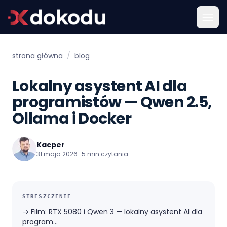
strona główna
/
blog
Lokalny asystent AI dla
programistów — Qwen 2.5,
Ollama i Docker
Kacper
31 maja 2026 · 5 min czytania
STRESZCZENIE
→
Film: RTX 5080 i Qwen 3 — lokalny asystent AI dla
program...