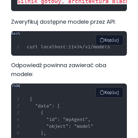
Zweryfikuj dostępne modele przez API:
Bash
Kopiuj
Odpowiedź powinna zawierać oba
modele:
JSON
Kopiuj
{

  "data": [

    {

      "id": "myAgent",

      "object": "model"

    },
