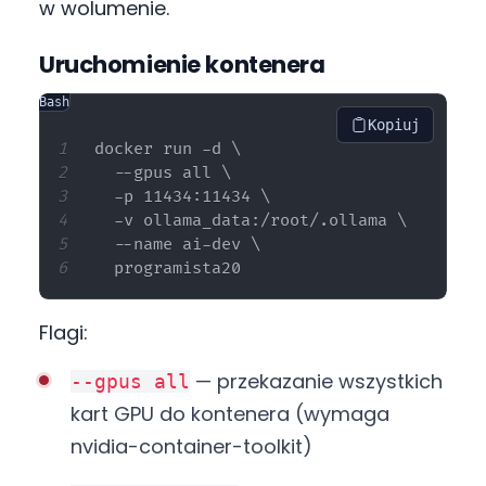
w wolumenie.
Uruchomienie kontenera
Bash
Kopiuj
docker run -d \

  --gpus all \

  -p 11434:11434 \

  -v ollama_data:/root/.ollama \

  --name ai-dev \

Flagi:
— przekazanie wszystkich
--gpus all
kart GPU do kontenera (wymaga
nvidia-container-toolkit)