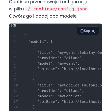
Continue przechowuje konfigurację
w pliku
.
~/.continue/config.json
Otwórz go i dodaj oba modele:
JSON
Kopiuj
{

  "models": [

    {

      "title": "myAgent (lokalny Qwen 3)
      "provider": "ollama",

      "model": "myAgent",

      "apiBase": "http://localhost:11434
    },

    {

      "title": "myCopilot (autouzupełni
      "provider": "ollama",

      "model": "myCopilot",

      "apiBase": "http://localhost:11434
    }
