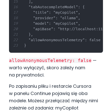
  ],

  "tabAutocompleteModel": {

    "title": "myCopilot",

    "provider": "ollama",

    "model": "myCopilot",

    "apiBase": "http://localhost:11434"

  },

  "allowAnonymousTelemetry": false

—
allowAnonymousTelemetry: false
warto wyłączyć, skoro zależy nam
na prywatności.
Po zapisaniu pliku i restarcie Cursora
w panelu Continue pojawią się oba
modele. Możesz przełączać między nimi
zależnie od zadania: myCopilot