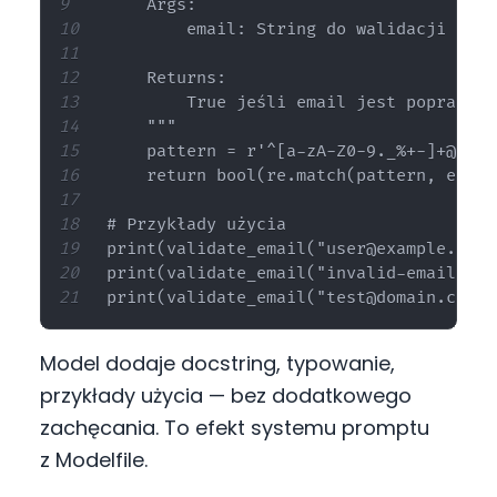
    Args:

        email: String do walidacji

    Returns:

        True jeśli email jest poprawny,
    """

    pattern = r'^[a-zA-Z0-9._%+-]+@[a-z
    return bool(re.match(pattern, email)
# Przykłady użycia

print(validate_email("user@example.com"
print(validate_email("invalid-email")) 
Model dodaje docstring, typowanie,
przykłady użycia — bez dodatkowego
zachęcania. To efekt systemu promptu
z Modelfile.