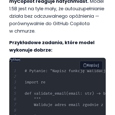
myCopilot reaguje natychmiast.
Model
1.5B jest na tyle mały, że autouzupełnianie
działa bez odczuwalnego opóźnienia —
porównywalnie do GitHub Copilota
w chmurze.
Przykładowe zadania, które model
wykonuje dobrze:
Python
Kopiuj
# Pytanie: "Napisz funkcję walidacji em
import re

def validate_email(email: str) -> bool:

    """

    Waliduje adres email zgodnie z RFC 5