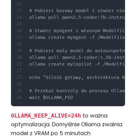
# Pobierz bazowy model i stwórz niestan
ollama pull qwen2.5-coder:7b-instruct

# Stwórz myAgent z własnym Modelfile

ollama create myAgent -f /Modelfile

# Pobierz mały model do autouzupełniania
ollama pull qwen2.5-coder:1.5b-instruct

ollama create myCopilot -f /Modelfile

echo "Silnik gotowy, architektura Black
# Przekaż kontrolę do procesu Ollama

to ważna
OLLAMA_KEEP_ALIVE=24h
optymalizacja. Domyślnie Ollama zwalnia
model z VRAM po 5 minutach