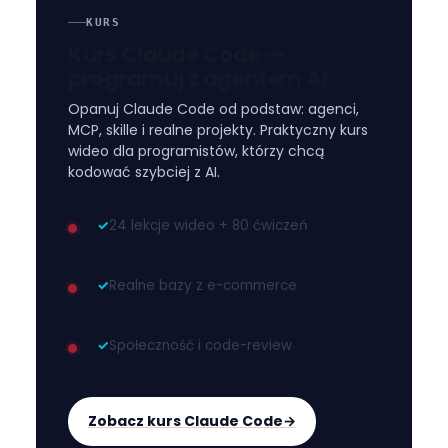
KURS
Kurs Claude Code —
programuj z agentem AI
Opanuj Claude Code od podstaw: agenci,
MCP, skille i realne projekty. Praktyczny kurs
wideo dla programistów, którzy chcą
kodować szybciej z AI.
✓
24 lekcje wideo + 80 ćwiczeń
✓
Realne bazy z e-commerce
✓
Społeczność i code-review
Zobacz kurs Claude Code
→