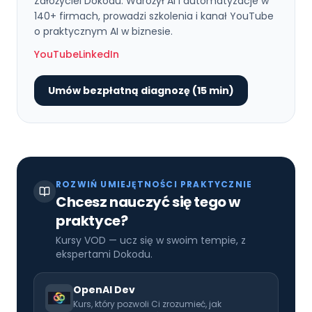
Założyciel Dokodu. Wdrożył AI i automatyzacje w
140+ firmach, prowadzi szkolenia i kanał YouTube
o praktycznym AI w biznesie.
YouTube
LinkedIn
Umów bezpłatną diagnozę (15 min)
ROZWIŃ UMIEJĘTNOŚCI PRAKTYCZNIE
Chcesz nauczyć się tego w
praktyce?
Kursy VOD — ucz się w swoim tempie, z
ekspertami Dokodu.
OpenAI Dev
Kurs, który pozwoli Ci zrozumieć, jak