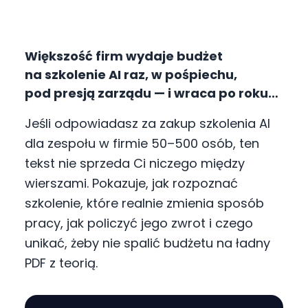
Większość firm wydaje budżet
na szkolenie AI raz, w pośpiechu,
pod presją zarządu — i wraca po roku
z tym samym problemem: ludzie byli
Jeśli odpowiadasz za zakup szkolenia AI
na warsztacie, dostali certyfikat,
dla zespołu w firmie 50–500 osób, ten
a po dwóch tygodniach pracują
tekst nie sprzeda Ci niczego między
dokładnie tak jak wcześniej. Pieniądze
wierszami. Pokazuje, jak rozpoznać
poszły, nawyk się nie zmienił.
szkolenie, które realnie zmienia sposób
pracy, jak policzyć jego zwrot i czego
unikać, żeby nie spalić budżetu na ładny
PDF z teorią.