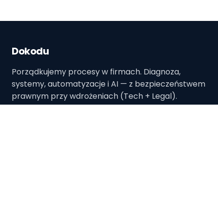
Dokodu
Porządkujemy procesy w firmach. Diagnoza,
systemy, automatyzacje i AI — z bezpieczeństwem
prawnym przy wdrożeniach (Tech + Legal).
Dokodu sp. z o.o.
ul. Kosynierów 76/22
84-230 Rumia, Polska
Email:
biuro@dokodu.it
Dla firm
Szkolenia
Diagnoza procesu
Szkolenia dla zespołów