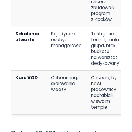
chcecie
zbudować
program
z klocków
Szkolenie
Pojedyncze
Testujecie
otwarte
osoby,
temat, mała
managerowie
grupa, brak
budżetu
na warsztat
dedykowany
Kurs VOD
Onboarding,
Chcecie, by
skalowanie
nowi
wiedzy
pracownicy
nadrabiali
w swoim
tempie