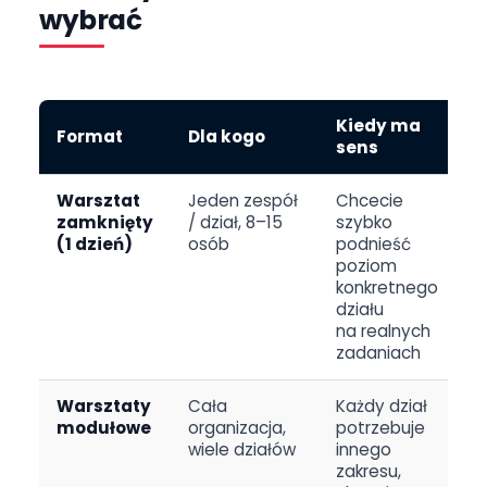
wybrać
Kiedy ma
Format
Dla kogo
sens
Warsztat
Jeden zespół
Chcecie
zamknięty
/ dział, 8–15
szybko
(1 dzień)
osób
podnieść
poziom
konkretnego
działu
na realnych
zadaniach
Warsztaty
Cała
Każdy dział
modułowe
organizacja,
potrzebuje
wiele działów
innego
zakresu,