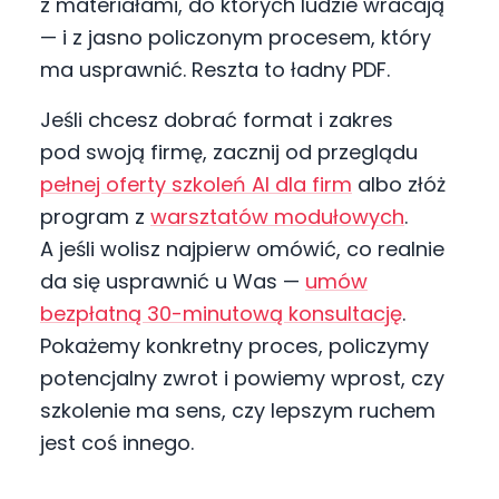
z materiałami, do których ludzie wracają
— i z jasno policzonym procesem, który
ma usprawnić. Reszta to ładny PDF.
Jeśli chcesz dobrać format i zakres
pod swoją firmę, zacznij od przeglądu
pełnej oferty szkoleń AI dla firm
albo złóż
program z
warsztatów modułowych
.
A jeśli wolisz najpierw omówić, co realnie
da się usprawnić u Was —
umów
bezpłatną 30-minutową konsultację
.
Pokażemy konkretny proces, policzymy
potencjalny zwrot i powiemy wprost, czy
szkolenie ma sens, czy lepszym ruchem
jest coś innego.