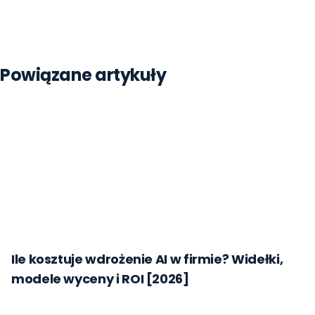
Strona główna
Blog
Szkolenie Ai Dla Firm Jak Wybrac
Powiązane artykuły
Ile kosztuje wdrożenie AI w firmie? Widełki,
modele wyceny i ROI [2026]