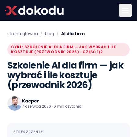
strona główna
/
blog
/
AI dla firm
CYKL: SZKOLENIE AI DLA FIRM — JAK WYBRAĆ I ILE
KOSZTUJE (PRZEWODNIK 2026) · CZĘŚĆ 1/2
Szkolenie AI dla firm — jak
wybrać i ile kosztuje
(przewodnik 2026)
Kacper
7 czerwca 2026 · 6 min czytania
STRESZCZENIE