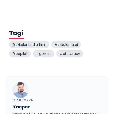
Tagi
#
szkolenie dla firm
#
szkolenia ai
#
copilot
#
gemini
#
ai literacy
O AUTORZE
Kacper