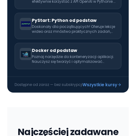
efektywnie korzystać z API OpenAI w Pythonie.
Rozwijaj swoje umiejętności i naucz się
wykorzystać AI w codziennej pracy!
PyStart: Python od podstaw
Doskonały dla początkujących! Oferuje lekcje
wideo oraz mnóstwo praktycznych zadań,
które pomogą Ci opanować programowanie
od podstaw. Idealny pierwszy krok w kierunku
kariery programisty.
Docker od podstaw
Poznaj narzędzie do konteneryzacji aplikacji.
Nauczysz się tworzyć i optymalizować
obrazy, zarządzać kontenerami oraz
definiować złożone środowiska za pomocą
Docker Compose. Poznasz praktyczne wzorce
wdrażania aplikacji w kontenerach.
Wszystkie kursy
Dostępne od zaraz — bez subskrypcji
Najczęściej zadawane