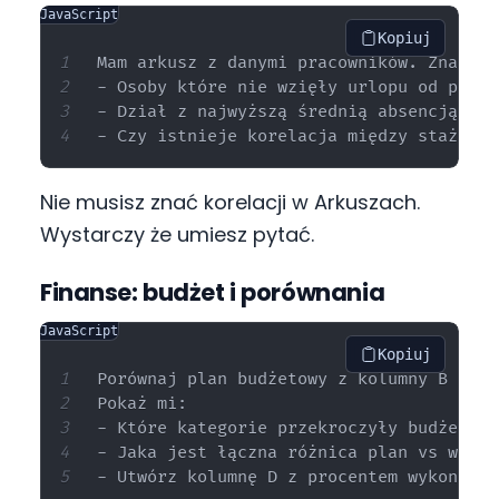
JavaScript
Kopiuj
Mam arkusz z danymi pracowników. Znajdź:

- Osoby które nie wzięły urlopu od ponad
- Dział z najwyższą średnią absencją

Nie musisz znać korelacji w Arkuszach.
Wystarczy że umiesz pytać.
Finanse: budżet i porównania
JavaScript
Kopiuj
Porównaj plan budżetowy z kolumny B z wy
Pokaż mi:

- Które kategorie przekroczyły budżet o 
- Jaka jest łączna różnica plan vs wykona