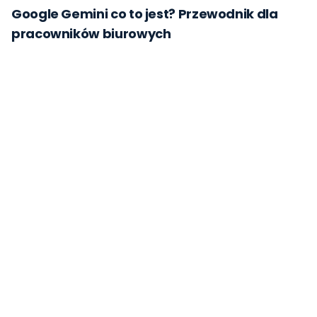
Google Gemini co to jest? Przewodnik dla
pracowników biurowych
Google Workspace + Gemini: Kompletny
przewodnik dla firm [2026]