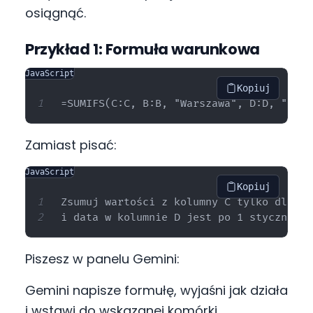
osiągnąć.
Przykład 1: Formuła warunkowa
JavaScript
Kopiuj
Zamiast pisać:
JavaScript
Kopiuj
Zsumuj wartości z kolumny C tylko dla wi
Piszesz w panelu Gemini:
Gemini napisze formułę, wyjaśni jak działa
i wstawi do wskazanej komórki.