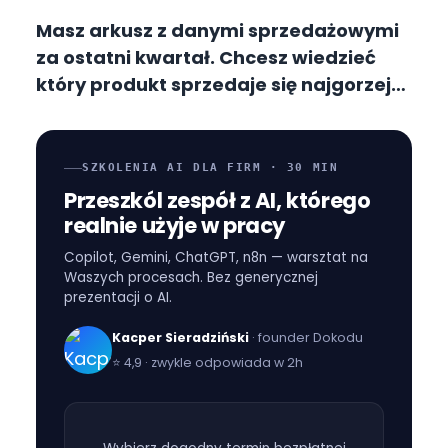
Masz arkusz z danymi sprzedażowymi
za ostatni kwartał. Chcesz wiedzieć
który produkt sprzedaje się najgorzej
w środy. Normalnie: 20 minut szukania
jak napisać właściwą formułę, 10 minut
debugowania, 5 minut zastanawiania
SZKOLENIA AI DLA FIRM · 30 MIN
się czy wynik ma sens. Z Gemini: piszesz
Przeszkól zespół z AI, którego
pytanie po polsku i dostajesz
realnie użyje w pracy
odpowiedź w 10 sekund. Bez VLOOKUP,
Copilot, Gemini, ChatGPT, n8n — warsztat na
bez SUMIFS, bez bólu głowy.
Waszych procesach. Bez generycznej
prezentacji o AI.
Kacper Sieradziński
· founder Dokodu
⭐
4,9 · zwykle odpowiada w 2h