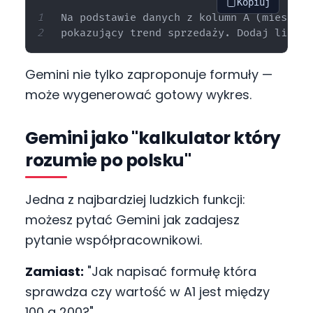
Kopiuj
Na podstawie danych z kolumn A (miesiąc)
Gemini nie tylko zaproponuje formuły —
może wygenerować gotowy wykres.
Gemini jako "kalkulator który
rozumie po polsku"
Jedna z najbardziej ludzkich funkcji:
możesz pytać Gemini jak zadajesz
pytanie współpracownikowi.
Zamiast:
"Jak napisać formułę która
sprawdza czy wartość w A1 jest między
100 a 200?"