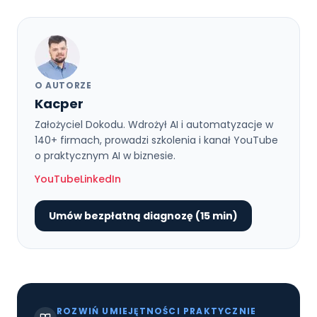
O AUTORZE
Kacper
Założyciel Dokodu. Wdrożył AI i automatyzacje w
140+ firmach, prowadzi szkolenia i kanał YouTube
o praktycznym AI w biznesie.
YouTube
LinkedIn
Umów bezpłatną diagnozę (15 min)
ROZWIŃ UMIEJĘTNOŚCI PRAKTYCZNIE