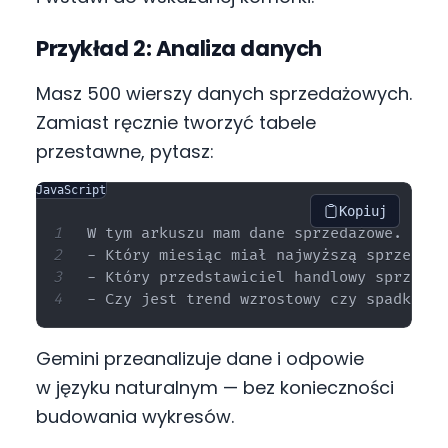
Przykład 2: Analiza danych
Masz 500 wierszy danych sprzedażowych.
Zamiast ręcznie tworzyć tabele
przestawne, pytasz:
JavaScript
Kopiuj
W tym arkuszu mam dane sprzedażowe. Powi
- Który miesiąc miał najwyższą sprzedaż?

- Który przedstawiciel handlowy sprzedał
Gemini przeanalizuje dane i odpowie
w języku naturalnym — bez konieczności
budowania wykresów.