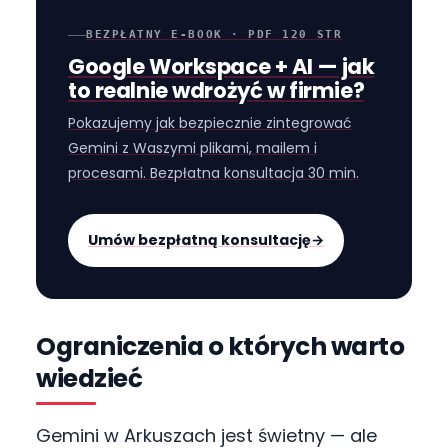
BEZPŁATNY E-BOOK · PDF 120 STR
Google Workspace + AI — jak
to realnie wdrożyć w firmie?
Pokazujemy jak bezpiecznie zintegrować
Gemini z Waszymi plikami, mailem i
procesami. Bezpłatna konsultacja 30 min.
Umów bezpłatną konsultację
→
Ograniczenia o których warto
wiedzieć
Gemini w Arkuszach jest świetny — ale