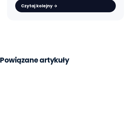
Czytaj kolejny →
Strona główna
Blog
Google Workspace
Powiązane artykuły
Sheets Gemini