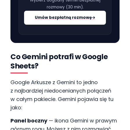
Wybierz dogodny termin bezpłatnej
rozmowy (
30 min
).
Umów bezpłatną rozmowę
→
Co Gemini potrafi w Google
Sheets?
Google Arkusze z Gemini to jedno
z najbardziej niedocenianych połączeń
w całym pakiecie. Gemini pojawia się tu
jako:
Panel boczny
— ikona Gemini w prawym
górnym rogu. Możesz z nim rozmawiać