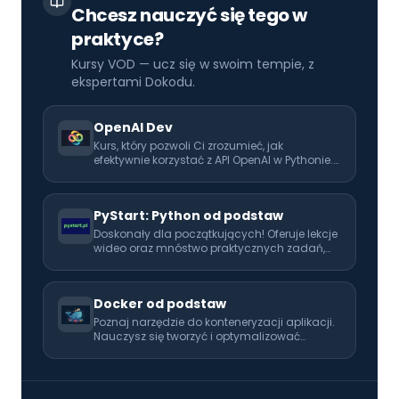
Chcesz nauczyć się tego w
praktyce?
Kursy VOD — ucz się w swoim tempie, z
ekspertami Dokodu.
OpenAI Dev
Kurs, który pozwoli Ci zrozumieć, jak
efektywnie korzystać z API OpenAI w Pythonie.
Rozwijaj swoje umiejętności i naucz się
wykorzystać AI w codziennej pracy!
PyStart: Python od podstaw
Doskonały dla początkujących! Oferuje lekcje
wideo oraz mnóstwo praktycznych zadań,
które pomogą Ci opanować programowanie
od podstaw. Idealny pierwszy krok w kierunku
kariery programisty.
Docker od podstaw
Poznaj narzędzie do konteneryzacji aplikacji.
Nauczysz się tworzyć i optymalizować
obrazy, zarządzać kontenerami oraz
definiować złożone środowiska za pomocą
Docker Compose. Poznasz praktyczne wzorce
wdrażania aplikacji w kontenerach.