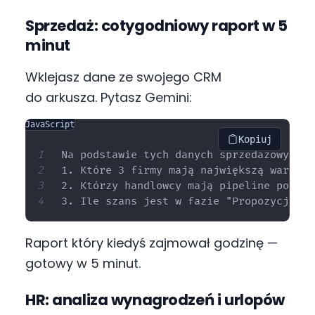
Sprzedaż: cotygodniowy raport w 5
minut
Wklejasz dane ze swojego CRM
do arkusza. Pytasz Gemini:
JavaScript
Kopiuj
Na podstawie tych danych sprzedażowych:

1. Które 3 firmy mają największą wartość
2. Którzy handlowcy mają pipeline powyże
Raport który kiedyś zajmował godzinę —
gotowy w 5 minut.
HR: analiza wynagrodzeń i urlopów