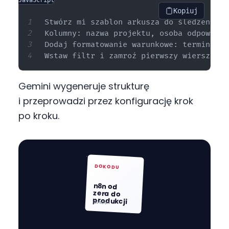
JavaScript
Kopiuj
Stwórz mi szablon arkusza do śledzenia p
Kolumny: nazwa projektu, osoba odpowiedz
Dodaj formatowanie warunkowe: termin któ
Gemini wygeneruje strukturę
i przeprowadzi przez konfigurację krok
po kroku.
DOKODU
n8n od
zera do
produkcji
120 stron