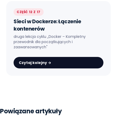
CZĘŚĆ 12 Z 17
Sieci w Dockerze: Łączenie
kontenerów
druga lekcja cyklu „
Docker – Kompletny
przewodnik dla początkujących i
zaawansowanych
"
Czytaj kolejny →
Strona główna
Blog
Docker
Powiązane artykuły
Instalacja Dockera Na Roznych Systemach Operacyjnyc