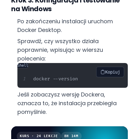
Krok 3: Konfiguracja i testowanie
na Windows
Po zakończeniu instalacji uruchom
Docker Desktop.
Sprawdź, czy wszystko działa
poprawnie, wpisując w wierszu
polecenia:
Shell
Kopiuj
Jeśli zobaczysz wersję Dockera,
oznacza to, że instalacja przebiegła
pomyślnie.
KURS · 24 LEKCJE
8H 14M