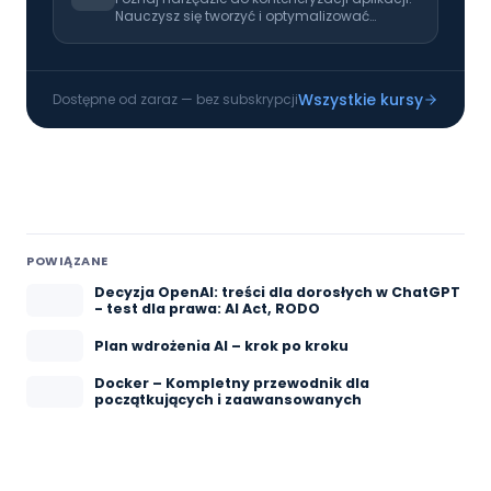
Nauczysz się tworzyć i optymalizować
obrazy, zarządzać kontenerami oraz
definiować złożone środowiska za pomocą
Docker Compose. Poznasz praktyczne wzorce
wdrażania aplikacji w kontenerach.
Wszystkie kursy
Dostępne od zaraz — bez subskrypcji
POWIĄZANE
Decyzja OpenAI: treści dla dorosłych w ChatGPT
- test dla prawa: AI Act, RODO
Plan wdrożenia AI – krok po kroku
Docker – Kompletny przewodnik dla
początkujących i zaawansowanych