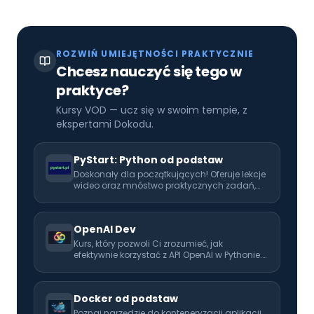
ROZWIŃ UMIEJĘTNOŚCI PRAKTYCZNIE
Chcesz nauczyć się tego w
praktyce?
Kursy VOD — ucz się w swoim tempie, z
ekspertami Dokodu.
PyStart: Python od podstaw
Doskonały dla początkujących! Oferuje lekcje
wideo oraz mnóstwo praktycznych zadań,
które pomogą Ci opanować programowanie
od podstaw. Idealny pierwszy krok w kierunku
kariery programisty.
OpenAI Dev
Kurs, który pozwoli Ci zrozumieć, jak
efektywnie korzystać z API OpenAI w Pythonie.
Rozwijaj swoje umiejętności i naucz się
wykorzystać AI w codziennej pracy!
Docker od podstaw
Poznaj narzędzie do konteneryzacji aplikacji.