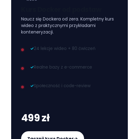
Kurs Docker od podstaw
Naucz się Dockera od zera. Kompletny kurs
wideo z praktycznymi przykładami
konteneryzacji.
✓
24 lekcje wideo + 80 ćwiczeń
✓
Realne bazy z e-commerce
✓
Społeczność i code-review
499 zł
Zacznij kurs Docker
→