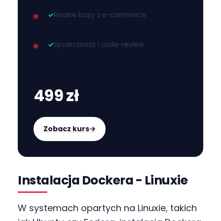
✓
Realne bazy z e-commerce
✓
Społeczność i code-review
499 zł
Zobacz kurs
→
Instalacja Dockera - Linuxie
W systemach opartych na Linuxie, takich