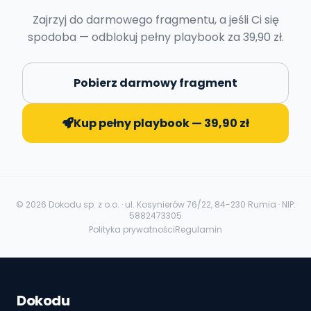
Zajrzyj do darmowego fragmentu, a jeśli Ci się
spodoba — odblokuj pełny playbook za 39,90 zł.
Pobierz darmowy fragment
Kup pełny playbook — 39,90 zł
©
2026
Dokodu sp. z o.o. · ul. Kosynierów 76/22, 84-230 Rumia · NIP:
5882473305
Polityka prywatności
Regulamin
Dokodu