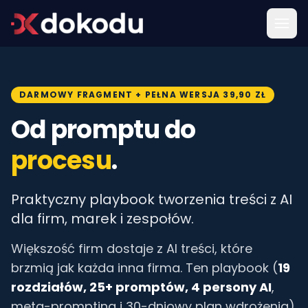
DARMOWY FRAGMENT + PEŁNA WERSJA 39,90 ZŁ
Od promptu do
procesu
.
Praktyczny playbook tworzenia treści z AI
dla firm, marek i zespołów.
Większość firm dostaje z AI treści, które
brzmią jak każda inna firma. Ten playbook (
19
rozdziałów, 25+ promptów, 4 persony AI
,
meta-prompting i 30-dniowy plan wdrożenia)