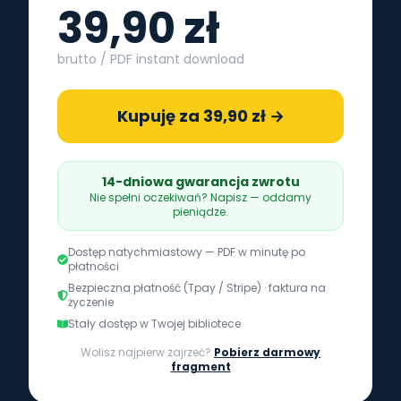
39,90 zł
brutto / PDF instant download
Kupuję za 39,90 zł →
14-dniowa gwarancja zwrotu
Nie spełni oczekiwań? Napisz — oddamy
pieniądze.
Dostęp natychmiastowy — PDF w minutę po
płatności
Bezpieczna płatność (Tpay / Stripe) · faktura na
życzenie
Stały dostęp w Twojej bibliotece
Wolisz najpierw zajrzeć?
Pobierz darmowy
fragment