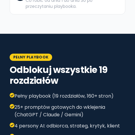
Co robić od dnia 1 do dnia 30 po
przeczytaniu playbooka.
PEŁNY PLAYBOOK
Odblokuj wszystkie 19
rozdziałów
Pełny playbook (19 rozdziałów, 160+ stron)
25+ promptów gotowych do wklejenia
(ChatGPT / Claude / Gemini)
4 persony AI: odbiorca, strateg, krytyk, klient