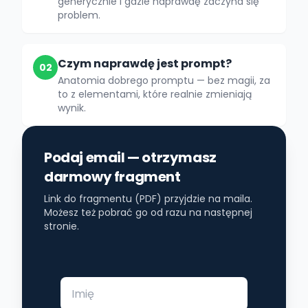
generycznie i gdzie naprawdę zaczyna się
problem.
Czym naprawdę jest prompt?
02
Anatomia dobrego promptu — bez magii, za
to z elementami, które realnie zmieniają
wynik.
Podaj email — otrzymasz
darmowy fragment
Link do fragmentu (PDF) przyjdzie na maila.
Możesz też pobrać go od razu na następnej
stronie.