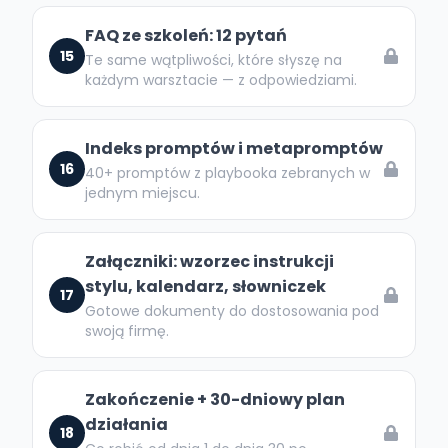
FAQ ze szkoleń: 12 pytań
15
Te same wątpliwości, które słyszę na
każdym warsztacie — z odpowiedziami.
Indeks promptów i metapromptów
16
40+ promptów z playbooka zebranych w
jednym miejscu.
Załączniki: wzorzec instrukcji
stylu, kalendarz, słowniczek
17
Gotowe dokumenty do dostosowania pod
swoją firmę.
Zakończenie + 30-dniowy plan
działania
18