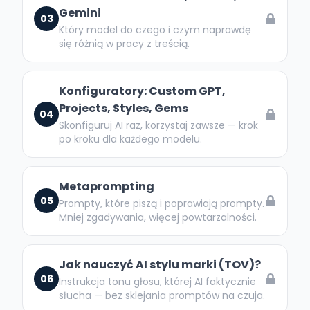
Gemini
03
Który model do czego i czym naprawdę
się różnią w pracy z treścią.
Konfiguratory: Custom GPT,
Projects, Styles, Gems
04
Skonfiguruj AI raz, korzystaj zawsze — krok
po kroku dla każdego modelu.
Metaprompting
05
Prompty, które piszą i poprawiają prompty.
Mniej zgadywania, więcej powtarzalności.
Jak nauczyć AI stylu marki (TOV)?
06
Instrukcja tonu głosu, której AI faktycznie
słucha — bez sklejania promptów na czuja.