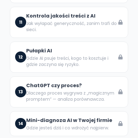
Kontrola jakości treści z AI
11
Jak wyłapać generyczność, zanim trafi do
sieci.
Pułapki AI
12
Gdzie AI psuje treści, kogo to kosztuje i
gdzie zaczyna się ryzyko.
ChatGPT czy proces?
13
Dlaczego proces wygrywa z „magicznym
promptem” — analiza porównawcza.
Mini-diagnoza AI w Twojej firmie
14
Gdzie jesteś dziś i co wdrożyć najpierw.