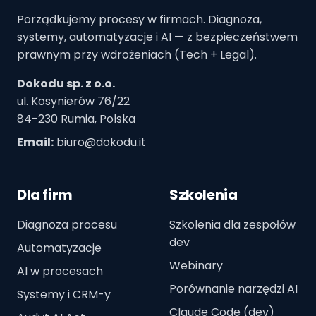
Porządkujemy procesy w firmach. Diagnoza,
systemy, automatyzacje i AI — z bezpieczeństwem
prawnym przy wdrożeniach (Tech + Legal).
Dokodu sp. z o.o.
ul. Kosynierów 76/22
84-230 Rumia, Polska
Email:
biuro@dokodu.it
Dla firm
Szkolenia
Diagnoza procesu
Szkolenia dla zespołów
dev
Automatyzacje
Webinary
AI w procesach
Porównanie narzędzi AI
Systemy i CRM-y
Claude Code (dev)