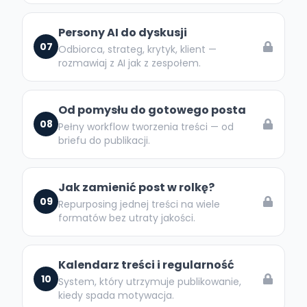
Persony AI do dyskusji
07
Odbiorca, strateg, krytyk, klient —
rozmawiaj z AI jak z zespołem.
Od pomysłu do gotowego posta
08
Pełny workflow tworzenia treści — od
briefu do publikacji.
Jak zamienić post w rolkę?
09
Repurposing jednej treści na wiele
formatów bez utraty jakości.
Kalendarz treści i regularność
10
System, który utrzymuje publikowanie,
kiedy spada motywacja.