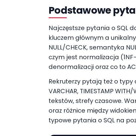
Podstawowe pytan
Najczęstsze pytania o SQL 
kluczem głównym a unikalnym
NULL/CHECK, semantyka NULL
czym jest normalizacja (1NF–
denormalizacji oraz co to AC
Rekruterzy pytają też o typ
VARCHAR, TIMESTAMP WITH/WI
tekstów, strefy czasowe. War
oraz różnice między widokie
typowe pytania o SQL na poz