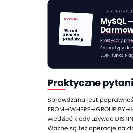
BEZPŁATNY 
MySQL —
DOKODU
Darmow
n8n od
zera do
produkcji
Praktyczny prze
120 stron
Poznaj typy dan
JOIN, funkcje ag
Praktyczne pytani
Sprawdzana jest poprawność f
FROM→WHERE→GROUP BY→HA
wiedzieć kiedy używać DISTIN
Ważne są też operacje na d