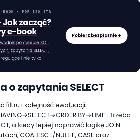
E-BOOK · PDF 120 STR
 Jak zacząć?
y e-book
Pobierz bezpłatnie
→
wodnik po świecie SQL.
ych, zapytania SELECT,
regujące i nie tylko.
a o zapytania SELECT
iltru i kolejność ewaluacji:
VING→SELECT→ORDER BY→LIMIT. Trzeba
CT, a kiedy lepiej naprawić logikę JOIN.
atach, COALESCE/NULLIF, CASE oraz