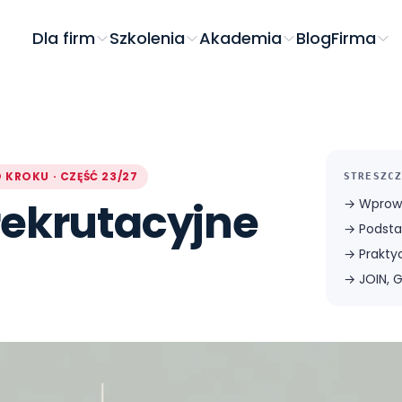
Dla firm
Szkolenia
Akademia
Blog
Firma
 KROKU · CZĘŚĆ 23/27
STRESZCZ
rekrutacyjne
→
Wprow
→
Podsta
→
Prakty
→
JOIN, 