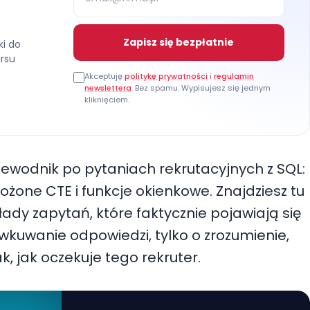
Zapisz się bezpłatnie
ki do
ursu
Akceptuję
politykę prywatności
i
regulamin
newslettera
. Bez spamu. Wypisujesz się jednym
kliknięciem.
zewodnik po pytaniach rekrutacyjnych z SQL:
żone CTE i funkcje okienkowe. Znajdziesz tu
łady zapytań, które faktycznie pojawiają się
wkuwanie odpowiedzi, tylko o zrozumienie,
, jak oczekuje tego rekruter.