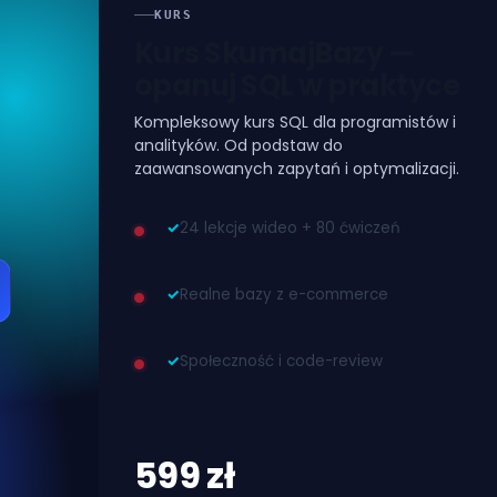
KURS
Kurs SkumajBazy —
opanuj SQL w praktyce
Kompleksowy kurs SQL dla programistów i
analityków. Od podstaw do
zaawansowanych zapytań i optymalizacji.
✓
24 lekcje wideo + 80 ćwiczeń
✓
Realne bazy z e-commerce
✓
Społeczność i code-review
599 zł