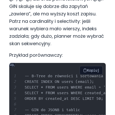
GIN skaluje się dobrze dla zapytań
„zawiera”, ale ma wyższy koszt zapisu.
Patrz na cardinality i selectivity: jeśli
warunek wybiera mało wierszy, indeks
zadziała; gdy dużo, planner może wybrać
skan sekwencyjny.
Przykład porównawczy:
SQL
Kopiuj
-- B-Tree do równości i sortowania

CREATE INDEX ON users (email);

SELECT * FROM users WHERE email = 'a@b.c
SELECT * FROM users WHERE created_at BE
ORDER BY created_at DESC LIMIT 50;

-- GIN do JSONB i tablic
