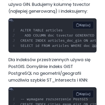
używa GIN. Budujemy kolumnę tsvector
(najlepiej generowaną) i indeksujemy:
SQL
Kopiuj
ALTER TABLE articles

  ADD COLUMN doc tsvector GENERATED ALWA
CREATE INDEX articles_doc_gin ON article
Dla indeksów przestrzennych używa się
PostGIS. Domyślnie indeks GiST
PostgreSQL na geometrii/geografii
umożliwia szybkie ST_Intersects i KNN:
SQL
Kopiuj
-- wymagane rozszerzenie PostGIS

CREATE INDEX cities_geom_gist ON cities 