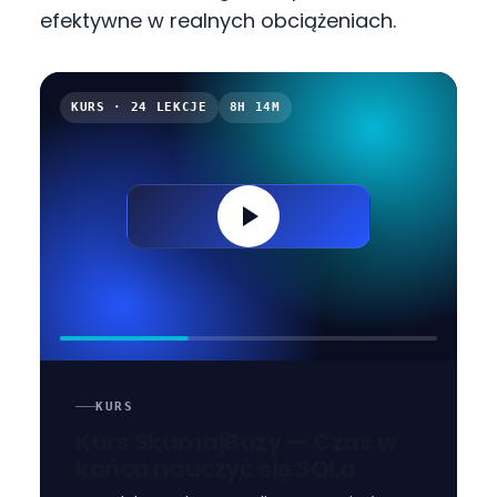
efektywne w realnych obciążeniach.
KURS · 24 LEKCJE
8H 14M
KURS
Kurs SkumajBazy — Czas w
końcu nauczyć się SQLa