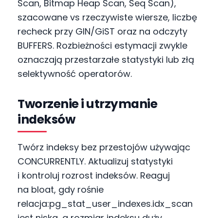
Scan, Bitmap Heap Scan, Seq Scan),
szacowane vs rzeczywiste wiersze, liczbę
recheck przy GIN/GiST oraz na odczyty
BUFFERS. Rozbieżności estymacji zwykle
oznaczają przestarzałe statystyki lub złą
selektywność operatorów.
Tworzenie i utrzymanie
indeksów
Twórz indeksy bez przestojów używając
CONCURRENTLY. Aktualizuj statystyki
i kontroluj rozrost indeksów. Reaguj
na bloat, gdy rośnie
relacja:pg_stat_user_indexes.idx_scan
jest niska, a rozmiar indeksu duży.