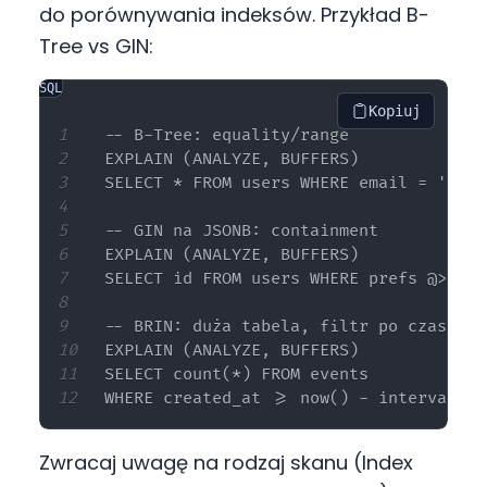
do porównywania indeksów. Przykład B-
Tree vs GIN:
SQL
Kopiuj
-- B-Tree: equality/range

EXPLAIN (ANALYZE, BUFFERS)

SELECT * FROM users WHERE email = 'a@b.c
-- GIN na JSONB: containment

EXPLAIN (ANALYZE, BUFFERS)

SELECT id FROM users WHERE prefs @> '{"
-- BRIN: duża tabela, filtr po czasie

EXPLAIN (ANALYZE, BUFFERS)

SELECT count(*) FROM events

Zwracaj uwagę na rodzaj skanu (Index