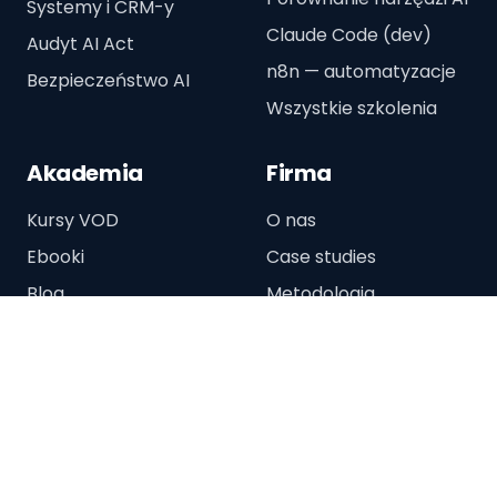
Systemy i CRM-y
Claude Code (dev)
Audyt AI Act
n8n — automatyzacje
Bezpieczeństwo AI
Wszystkie szkolenia
Akademia
Firma
Kursy VOD
O nas
Ebooki
Case studies
Blog
Metodologia
Sklep
Kariera
Panel kursanta
Kontakt
Regulamin zakupów
Regulamin newslettera
Polityka prywatności