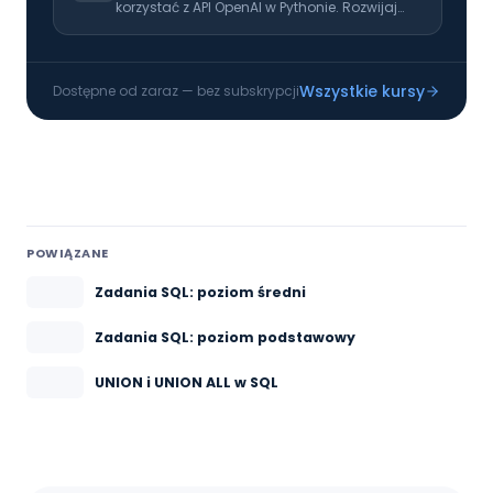
korzystać z API OpenAI w Pythonie. Rozwijaj
swoje umiejętności i naucz się wykorzystać AI
w codziennej pracy!
Wszystkie kursy
Dostępne od zaraz — bez subskrypcji
POWIĄZANE
Zadania SQL: poziom średni
Zadania SQL: poziom podstawowy
UNION i UNION ALL w SQL