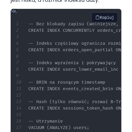
SQL
Kopiuj
-- Bez blokady zapisu (wolniejsze, ale 
CREATE INDEX CONCURRENTLY orders_create
-- Indeks częściowy ogranicza rozmiar

CREATE INDEX orders_open_partial ON ord
-- Indeks wyrażenia i pokrywający

CREATE INDEX users_lower_email_inc ON u
-- BRIN na rosnącym timestamp

CREATE INDEX events_created_brin ON eve
-- Hash (tylko równość; rozważ B-Tree n
CREATE INDEX sessions_token_hash ON ses
-- Utrzymanie

VACUUM (ANALYZE) users;
