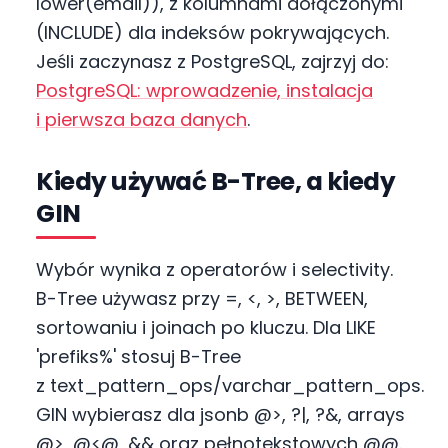
lower(email)), z kolumnami dołączonymi
(INCLUDE) dla indeksów pokrywających.
Jeśli zaczynasz z PostgreSQL, zajrzyj do:
PostgreSQL: wprowadzenie, instalacja
i pierwsza baza danych
.
Kiedy używać B-Tree, a kiedy
GIN
Wybór wynika z operatorów i selectivity.
B-Tree używasz przy =, <, >, BETWEEN,
sortowaniu i joinach po kluczu. Dla LIKE
'prefiks%' stosuj B-Tree
z text_pattern_ops/varchar_pattern_ops.
GIN wybierasz dla jsonb @>, ?|, ?&, arrays
@>, @<@, && oraz pełnotekstowych @@.