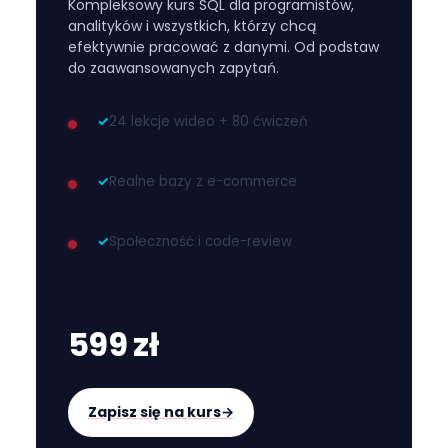
Kompleksowy kurs SQL dla programistów,
analityków i wszystkich, którzy chcą
efektywnie pracować z danymi. Od podstaw
do zaawansowanych zapytań.
✓
24 lekcje wideo + 80 ćwiczeń
✓
Realne bazy z e-commerce
✓
Społeczność i code-review
599 zł
Zapisz się na kurs
→