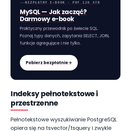
BEZPŁATNY E-BOOK · PDF 120 STR
MySQL — Jak zacząć?
Darmowy e-book
Praktyczny przewodnik po świecie SQL.
Poznaj typy danych, zapytania SELECT, JOIN,
funkcje agregujące i nie tylko.
Pobierz bezpłatnie
→
Indeksy pełnotekstowe i
przestrzenne
Pełnotekstowe wyszukiwanie PostgreSQL
opiera się na tsvector/tsquery i zwykle