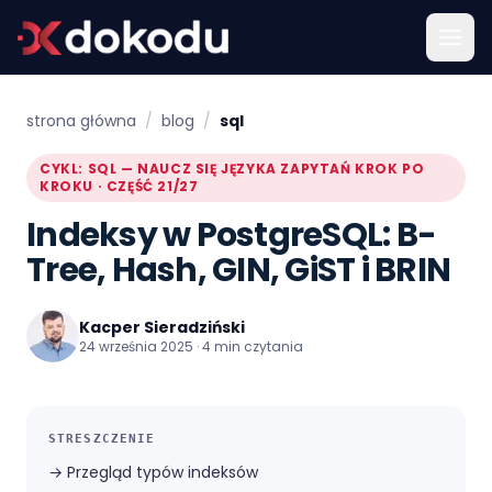
strona główna
/
blog
/
sql
CYKL: SQL — NAUCZ SIĘ JĘZYKA ZAPYTAŃ KROK PO
KROKU · CZĘŚĆ 21/27
Indeksy w PostgreSQL: B-
Tree, Hash, GIN, GiST i BRIN
Kacper Sieradziński
24 września 2025 · 4 min czytania
STRESZCZENIE
→
Przegląd typów indeksów