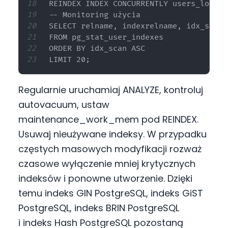
REINDEX INDEX CONCURRENTLY users_lower_
-- Monitoring użycia

SELECT relname, indexrelname, idx_scan

FROM pg_stat_user_indexes

ORDER BY idx_scan ASC

Regularnie uruchamiaj ANALYZE, kontroluj
autovacuum, ustaw
maintenance_work_mem pod REINDEX.
Usuwaj nieużywane indeksy. W przypadku
częstych masowych modyfikacji rozważ
czasowe wyłączenie mniej krytycznych
indeksów i ponowne utworzenie. Dzięki
temu indeks GIN PostgreSQL, indeks GiST
PostgreSQL, indeks BRIN PostgreSQL
i indeks Hash PostgreSQL pozostaną