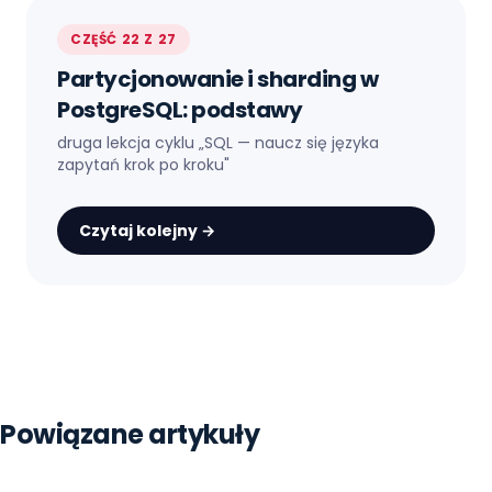
CZĘŚĆ 22 Z 27
Partycjonowanie i sharding w
PostgreSQL: podstawy
druga lekcja cyklu „
SQL — naucz się języka
zapytań krok po kroku
"
Czytaj kolejny →
Strona główna
Blog
Sql
Powiązane artykuły
Postgresql Indeksy Btree Hash Gin Gist Brin