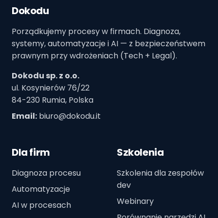
Dokodu
Porządkujemy procesy w firmach. Diagnoza,
systemy, automatyzacje i AI — z bezpieczeństwem
prawnym przy wdrożeniach (Tech + Legal).
Dokodu sp. z o.o.
ul. Kosynierów 76/22
84-230 Rumia, Polska
Email:
biuro@dokodu.it
Dla firm
Szkolenia
Diagnoza procesu
Szkolenia dla zespołów
dev
Automatyzacje
Webinary
AI w procesach
Porównanie narzędzi AI