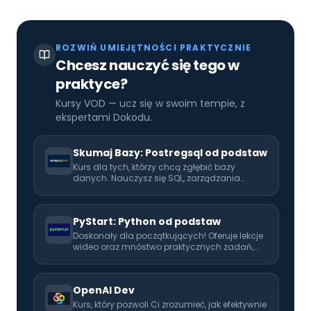
ROZWIŃ UMIEJĘTNOŚCI PRAKTYCZNIE
Chcesz nauczyć się tego w
praktyce?
Kursy VOD — ucz się w swoim tempie, z
ekspertami Dokodu.
Skumaj Bazy: Postregsql od podstaw
Kurs dla tych, którzy chcą zgłębić bazy
danych. Nauczysz się SQL, zarządzania
danymi oraz ich integracji z aplikacjami. Na
koniec kursu zapoznasz się również z
MongoDB.
PyStart: Python od podstaw
Doskonały dla początkujących! Oferuje lekcje
wideo oraz mnóstwo praktycznych zadań,
które pomogą Ci opanować programowanie
od podstaw. Idealny pierwszy krok w kierunku
kariery programisty.
OpenAI Dev
Kurs, który pozwoli Ci zrozumieć, jak efektywnie