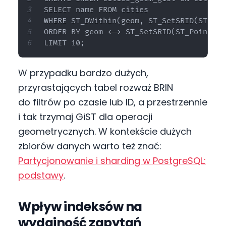
SELECT name FROM cities

WHERE ST_DWithin(geom, ST_SetSRID(ST_Poi
ORDER BY geom <-> ST_SetSRID(ST_Point(21
W przypadku bardzo dużych,
przyrastających tabel rozważ BRIN
do filtrów po czasie lub ID, a przestrzennie
i tak trzymaj GiST dla operacji
geometrycznych. W kontekście dużych
zbiorów danych warto też znać:
Partycjonowanie i sharding w PostgreSQL:
podstawy
.
Wpływ indeksów na
wydajność zapytań