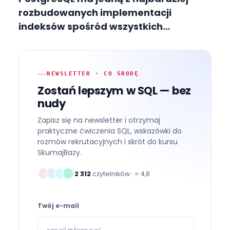
rozbudowanych implementacji
indeksów spośród wszystkich
systemów relacyjnych. Nie kończy się
na klasycznym B-Tree — masz
do dyspozycji GIN dla JSONB
NEWSLETTER · CO ŚRODĘ
i pełnotekstowego wyszukiwania, GiST
Zostań lepszym w SQL — bez
dla danych przestrzennych, BRIN
nudy
dla ogromnych tabel rosnących
Zapisz się na newsletter i otrzymaj
po czasie oraz Hash dla prostych
praktyczne ćwiczenia SQL, wskazówki do
równości.
rozmów rekrutacyjnych i skrót do kursu
SkumajBazy.
2 312
czytelników · ⭐
4,8
Twój e-mail