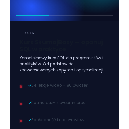
KURS
Kurs SkumajBazy — opanuj
SQL w praktyce
Kompleksowy kurs SQL dla programistów i
analityków. Od podstaw do
zaawansowanych zapytań i optymalizacji.
✓
24 lekcje wideo + 80 ćwiczeń
✓
Realne bazy z e-commerce
✓
Społeczność i code-review