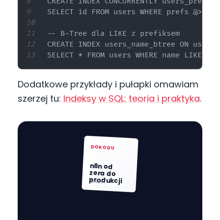
CREATE INDEX CONCURRENTLY users_prefs_g
SELECT id FROM users WHERE prefs @> '{"
-- B-Tree dla LIKE z prefiksem

CREATE INDEX users_name_btree ON users 
Dodatkowe przykłady i pułapki omawiam
szerzej tu:
Indeksy w SQL: teoria i praktyka
.
DOKODU
n8n od
zera do
produkcji
120 stron