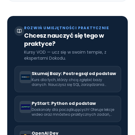
ROZWIŃ UMIEJĘTNOŚCI PRAKTYCZNIE
Chcesz nauczyć się tego w
praktyce?
Kursy VOD — ucz się w swoim tempie, z
ekspertami Dokodu.
Skumaj Bazy: Postregsql od podstaw
Kurs dla tych, którzy chcą zgłębić bazy
danych. Nauczysz się SQL, zarządzania
danymi oraz ich integracji z aplikacjami. Na
koniec kursu zapoznasz się również z
MongoDB.
PyStart: Python od podstaw
Doskonały dla początkujących! Oferuje lekcje
wideo oraz mnóstwo praktycznych zadań,
które pomogą Ci opanować programowanie
od podstaw. Idealny pierwszy krok w kierunku
kariery programisty.
OpenAI Dev