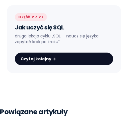
CZĘŚĆ 2 Z 27
Jak uczyć się SQL
druga lekcja cyklu „
SQL — naucz się języka
zapytań krok po kroku
"
Czytaj kolejny →
Strona główna
Blog
Sql
Powiązane artykuły
Co To Jest Sql