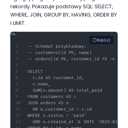
rekordy. Pokazuje podstawy SQL: SELECT,
WHERE, JOIN, GROUP BY, HAVING, ORDER BY
i LIMIT.
SQL
Kopiuj
-- Schemat przykładowy:

-- customers(id PK, name)

-- orders(id PK, customer_id FK -> cust
SELECT

  c.id AS customer_id,

  c.name,

  SUM(o.amount) AS total_paid

FROM customers AS c

JOIN orders AS o

  ON o.customer_id = c.id

WHERE o.status = 'paid'

  AND o.created_at >= DATE '2025-01-01'
