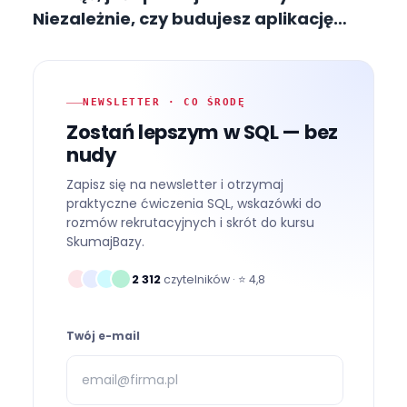
Niezależnie, czy budujesz aplikację
webową, analizujesz raporty czy
integrujesz systemy — prędzej czy
później trafisz na zapytanie SELECT. To
NEWSLETTER · CO ŚRODĘ
właśnie SQL (Structured Query
Zostań lepszym w SQL — bez
Language) umożliwia komunikację
nudy
z relacyjnymi bazami danych, czyli
Zapisz się na newsletter i otrzymaj
miejscem, gdzie firmy na całym
praktyczne ćwiczenia SQL, wskazówki do
świecie przechowują swoje
rozmów rekrutacyjnych i skrót do kursu
najcenniejsze informacje.
SkumajBazy.
2 312
czytelników · ⭐
4,8
Twój e-mail