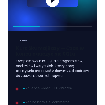
KURS
Kurs SkumajBazy — Czas w
końcu nauczyć się SQLa
Kompleksowy kurs SQL dla programistów,
analityków i wszystkich, którzy chcą
efektywnie pracować z danymi. Od podstaw
do zaawansowanych zapytań.
✓
24 lekcje wideo + 80 ćwiczeń
✓
Realne bazy z e-commerce