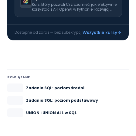
Kurs, który pozwoli Ci zrozumieć, jak efektywnie
korzystać z API OpenAI w Pythonie. Rozwijaj
swoje umiejętności i naucz się wykorzystać AI
w codziennej pracy!
Wszystkie kursy
Dostępne od zaraz — bez subskrypcji
POWIĄZANE
Zadania SQL: poziom średni
Zadania SQL: poziom podstawowy
UNION i UNION ALL w SQL