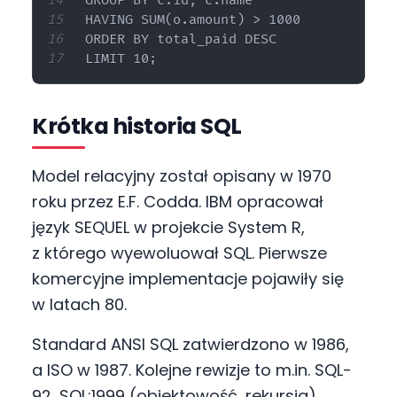
GROUP BY c.id, c.name

HAVING SUM(o.amount) > 1000

ORDER BY total_paid DESC

Krótka historia SQL
Model relacyjny został opisany w 1970
roku przez E.F. Codda. IBM opracował
język SEQUEL w projekcie System R,
z którego wyewoluował SQL. Pierwsze
komercyjne implementacje pojawiły się
w latach 80.
Standard ANSI SQL zatwierdzono w 1986,
a ISO w 1987. Kolejne rewizje to m.in. SQL-
92, SQL:1999 (obiektowość, rekursja),