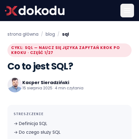
strona główna
/
blog
/
sql
CYKL: SQL — NAUCZ SIĘ JĘZYKA ZAPYTAŃ KROK PO
KROKU · CZĘŚĆ 1/27
Co to jest SQL?
Kacper Sieradziński
15 sierpnia 2025 · 4 min czytania
STRESZCZENIE
→
Definicja SQL
→
Do czego służy SQL