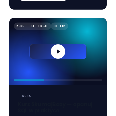
KURS · 24 LEKCJE
8H 14M
KURS
Kurs SkumajBazy — opanuj
SQL w praktyce