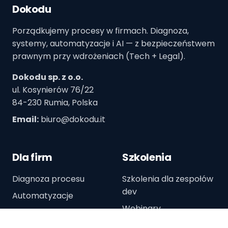
Dokodu
Porządkujemy procesy w firmach. Diagnoza,
systemy, automatyzacje i AI — z bezpieczeństwem
prawnym przy wdrożeniach (Tech + Legal).
Dokodu sp. z o.o.
ul. Kosynierów 76/22
84-230 Rumia, Polska
Email:
biuro@dokodu.it
Dla firm
Szkolenia
Diagnoza procesu
Szkolenia dla zespołów
dev
Automatyzacje
Webinary
AI w procesach
Porównanie narzędzi AI