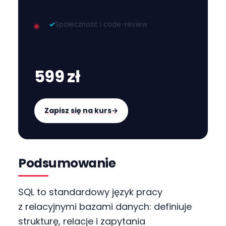
✓
Społeczność i code-review
599 zł
Zapisz się na kurs
→
Podsumowanie
SQL to standardowy język pracy
z relacyjnymi bazami danych: definiuje
strukturę, relacje i zapytania