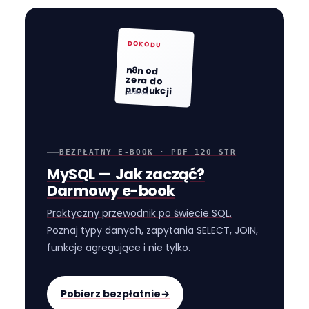
DOKODU
n8n od
zera do
produkcji
120 stron
BEZPŁATNY E-BOOK · PDF 120 STR
MySQL — Jak zacząć?
Darmowy e-book
Praktyczny przewodnik po świecie SQL.
Poznaj typy danych, zapytania SELECT, JOIN,
funkcje agregujące i nie tylko.
Pobierz bezpłatnie
→