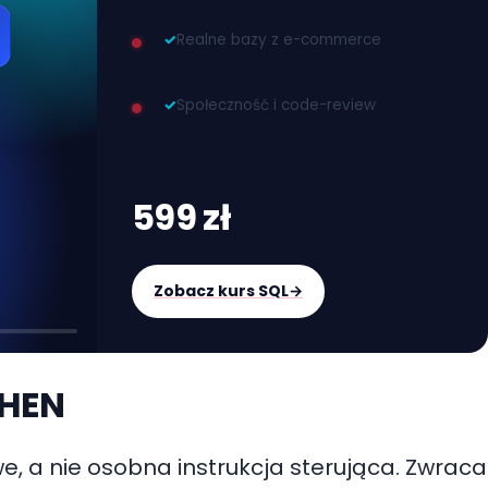
✓
Realne bazy z e-commerce
✓
Społeczność i code-review
599 zł
Zobacz kurs SQL
→
WHEN
, a nie osobna instrukcja sterująca. Zwraca