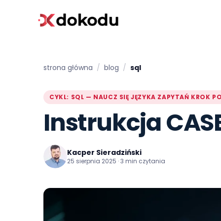
strona główna
/
blog
/
sql
CYKL: SQL — NAUCZ SIĘ JĘZYKA ZAPYTAŃ KROK PO
Instrukcja CAS
Kacper Sieradziński
25 sierpnia 2025 · 3 min czytania