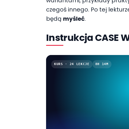
wariantami, przykłady prakty
czegoś innego. Po tej lektur
będą
myśleć
.
Instrukcja CASE 
KURS · 24 LEKCJE
8H 14M