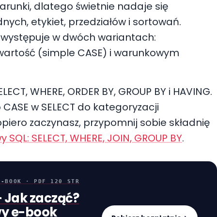
runki, dlatego świetnie nadaje się
ych, etykiet, przedziałów i sortowań.
 występuje w dwóch wariantach:
artość (simple CASE) i warunkowym
ELECT, WHERE, ORDER BY, GROUP BY i HAVING.
 CASE w SELECT do kategoryzacji
dopiero zaczynasz, przypomnij sobie składnię
y SQL: SELECT, WHERE, JOIN, GROUP BY
.
E-BOOK · PDF 120 STR
 Jak zacząć?
y e-book