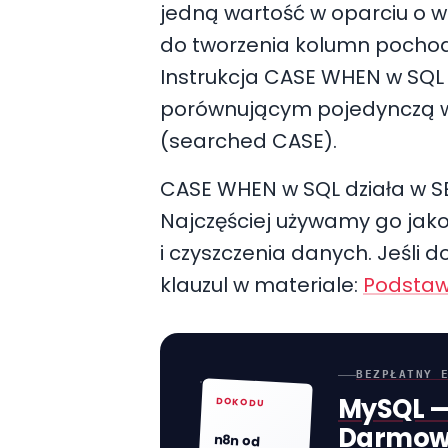
jedną wartość w oparciu o wa
do tworzenia kolumn pochodn
Instrukcja CASE WHEN w SQL
porównującym pojedynczą w
(searched CASE).
CASE WHEN w SQL działa w S
Najczęściej używamy go jako
i czyszczenia danych. Jeśli 
klauzul w materiale:
Podstaw
BEZPŁATNY 
MySQL —
DOKODU
Darmow
n8n od
zera do