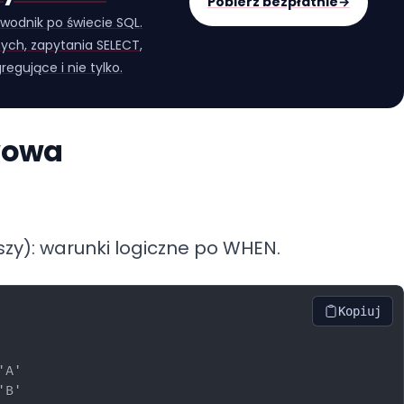
Pobierz bezpłatnie
→
wodnik po świecie SQL.
ych, zapytania SELECT,
regujące i nie tylko.
wowa
zy): warunki logiczne po WHEN.
Kopiuj
A'

B'
