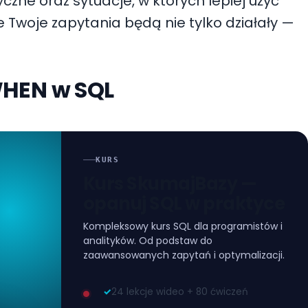
czne oraz sytuacje, w których lepiej użyć
ze Twoje zapytania będą nie tylko działały —
WHEN w SQL
KURS
Kurs SkumajBazy —
opanuj SQL w praktyce
Kompleksowy kurs SQL dla programistów i
analityków. Od podstaw do
zaawansowanych zapytań i optymalizacji.
✓
24 lekcje wideo + 80 ćwiczeń