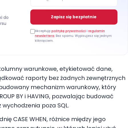
Zapisz się bezpłatnie
ki do
ursu
Akceptuję
politykę prywatności
i
regulamin
newslettera
. Bez spamu. Wypisujesz się jednym
kliknięciem.
 kolumny warunkowe, etykietować dane,
ządkować raporty bez żadnych zewnętrznych
To wbudowany mechanizm warunkowy, który
 GROUP BY i HAVING, pozwalając budować
 wychodzenia poza SQL.
dnię CASE WHEN, różnice między jego