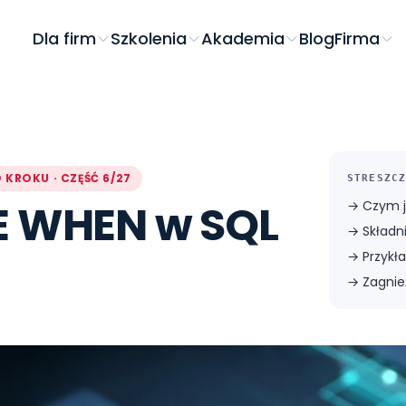
Dla firm
Szkolenia
Akademia
Blog
Firma
 KROKU · CZĘŚĆ 6/27
STRESZCZ
E WHEN w SQL
→
Czym 
→
Składn
→
Przykł
→
Zagnie