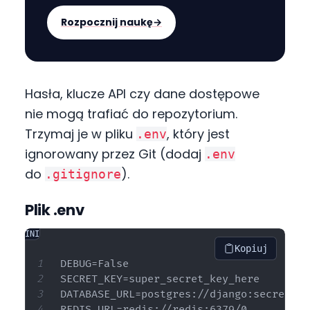
Rozpocznij naukę
→
Hasła, klucze API czy dane dostępowe
nie mogą trafiać do repozytorium.
Trzymaj je w pliku
, który jest
.env
ignorowany przez Git (dodaj
.env
do
).
.gitignore
Plik .env
INI
Kopiuj
DEBUG=False

SECRET_KEY=super_secret_key_here

DATABASE_URL=postgres://django:secret@db
REDIS_URL=redis://redis:6379/0
