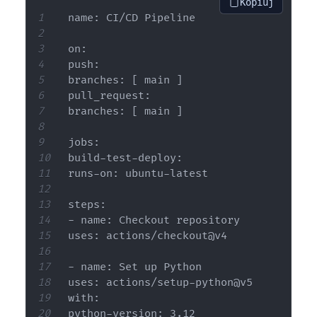
Kopiuj
name: CI/CD Pipeline

on:

push:

branches: [ main ]

pull_request:

branches: [ main ]

jobs:

build-test-deploy:

runs-on: ubuntu-latest

steps:

- name: Checkout repository

uses: actions/checkout@v4

- name: Set up Python

uses: actions/setup-python@v5

with:

python-version: 3.12
