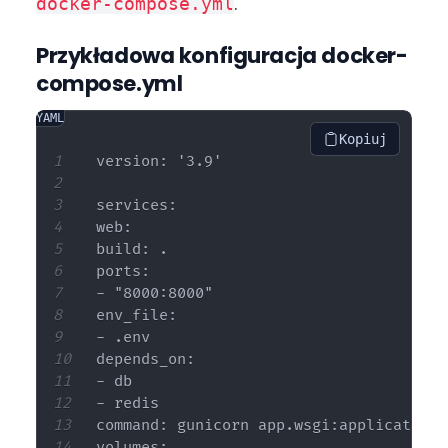
.
docker-compose.yml
Przykładowa konfiguracja docker-
compose.yml
YAML
Kopiuj
version: '3.9'

services:

web:

build: .

ports:

- "8000:8000"

env_file:

- .env

depends_on:

- db

- redis

command: gunicorn app.wsgi:application 
volumes:
