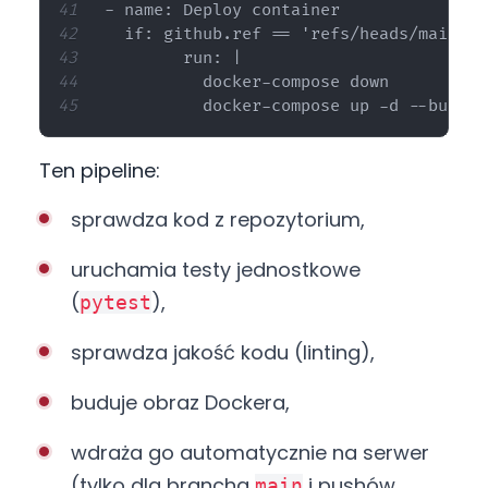
- name: Deploy container

  if: github.ref == 'refs/heads/main' &
        run: |

          docker-compose down

Ten pipeline:
sprawdza kod z repozytorium,
uruchamia testy jednostkowe
(
),
pytest
sprawdza jakość kodu (linting),
buduje obraz Dockera,
wdraża go automatycznie na serwer
(tylko dla brancha
i pushów,
main