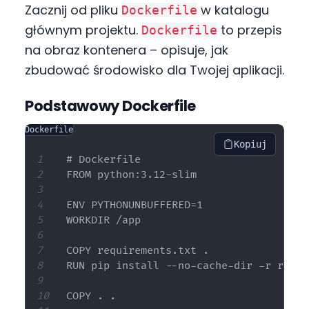
Zacznij od pliku
w katalogu
Dockerfile
głównym projektu.
to przepis
Dockerfile
na obraz kontenera – opisuje, jak
zbudować środowisko dla Twojej aplikacji.
Podstawowy Dockerfile
Dockerfile
Kopiuj
# Dockerfile

FROM python:3.12-slim

ENV PYTHONUNBUFFERED=1

WORKDIR /app

COPY requirements.txt .

RUN pip install --no-cache-dir -r requi
COPY . .
