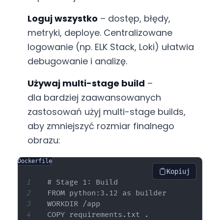
Loguj wszystko
– dostęp, błędy,
metryki, deploye. Centralizowane
logowanie (np. ELK Stack, Loki) ułatwia
debugowanie i analizę.
Używaj multi-stage build
–
dla bardziej zaawansowanych
zastosowań użyj multi-stage builds,
aby zmniejszyć rozmiar finalnego
obrazu:
Dockerfile
Kopiuj
# Stage 1: Build

FROM python:3.12 as builder

WORKDIR /app

COPY requirements.txt .
