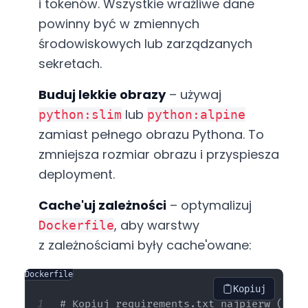
i tokenów. Wszystkie wrażliwe dane
powinny być w zmiennych
środowiskowych lub zarządzanych
sekretach.
Buduj lekkie obrazy
– używaj
lub
python:slim
python:alpine
zamiast pełnego obrazu Pythona. To
zmniejsza rozmiar obrazu i przyspiesza
deployment.
Cache'uj zależności
– optymalizuj
, aby warstwy
Dockerfile
z zależnościami były cache'owane:
Dockerfile
Kopiuj
# Kopiuj requirements.txt najpierw (częś