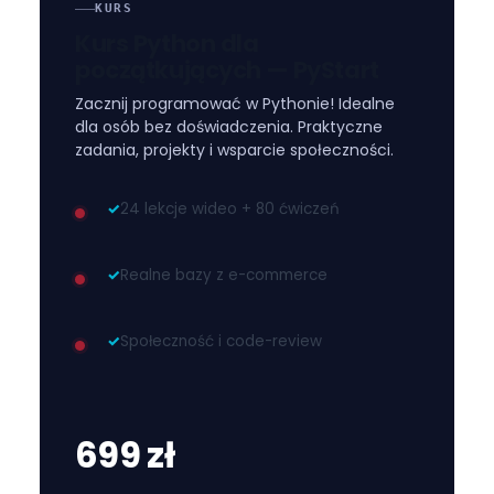
KURS
Kurs Python dla
początkujących — PyStart
Zacznij programować w Pythonie! Idealne
dla osób bez doświadczenia. Praktyczne
zadania, projekty i wsparcie społeczności.
✓
24 lekcje wideo + 80 ćwiczeń
✓
Realne bazy z e-commerce
✓
Społeczność i code-review
699 zł