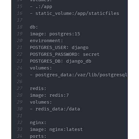
- .:/app

- static_volume:/app/staticfiles

db:

image: postgres:15

environment:

POSTGRES_USER: django

POSTGRES_PASSWORD: secret

POSTGRES_DB: django_db

volumes:

- postgres_data:/var/lib/postgresql/data
redis:

image: redis:7

volumes:

- redis_data:/data

nginx:

image: nginx:latest

ports:
