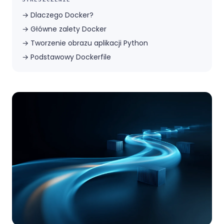
→
Dlaczego Docker?
→
Główne zalety Docker
→
Tworzenie obrazu aplikacji Python
→
Podstawowy Dockerfile