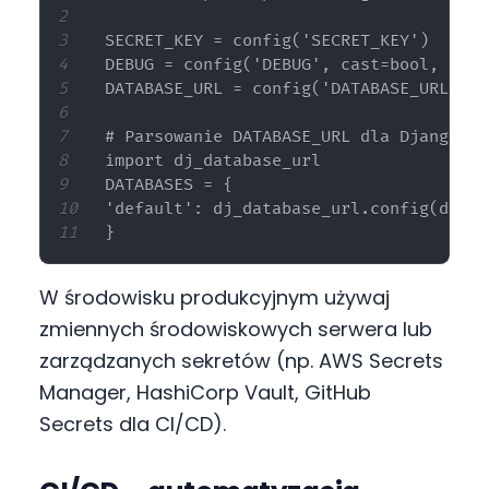
SECRET_KEY = config('SECRET_KEY')

DEBUG = config('DEBUG', cast=bool, defa
DATABASE_URL = config('DATABASE_URL')

# Parsowanie DATABASE_URL dla Django

import dj_database_url

DATABASES = {

'default': dj_database_url.config(defau
W środowisku produkcyjnym używaj
zmiennych środowiskowych serwera lub
zarządzanych sekretów (np. AWS Secrets
Manager, HashiCorp Vault, GitHub
Secrets dla CI/CD).