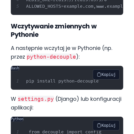
Wczytywanie zmiennych w
Pythonie
A następnie wczytaj je w Pythonie (np.
przez
):
python-decouple
Bash
Kopiuj
W
(Django) lub konfiguracji
settings.py
aplikacji:
Python
Kopiuj
from decouple import config
