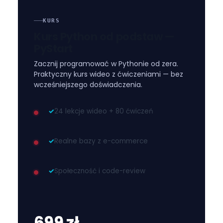
deploymentu w chmurze.
KURS
Kurs Python od podstaw —
PyStart
Zacznij programować w Pythonie od zera.
Praktyczny kurs wideo z ćwiczeniami — bez
wcześniejszego doświadczenia.
✓
24 lekcje wideo + 80 ćwiczeń
✓
Realne bazy z e-commerce
✓
Społeczność i code-review
699 zł