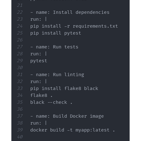
- name: Install dependencies

run: |

pip install -r requirements.txt

pip install pytest

- name: Run tests

run: |

pytest

- name: Run linting

run: |

pip install flake8 black

flake8 .

black --check .

- name: Build Docker image

run: |

docker build -t myapp:latest .
