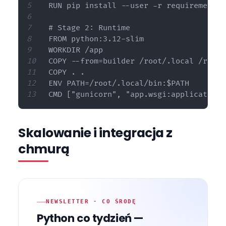
RUN pip install --user -r requirements.t
# Stage 2: Runtime

FROM python:3.12-slim

WORKDIR /app

COPY --from=builder /root/.local /root/
COPY . .

ENV PATH=/root/.local/bin:$PATH

Skalowanie i integracja z
chmurą
NEWSLETTER · CO ŚRODĘ
Python co tydzień —