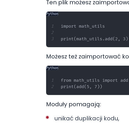
Ten plik możesz zaimportow
Python
import math_utils

Możesz też zaimportować ko
Python
from math_utils import add

Moduły pomagają:
unikać duplikacji kodu,