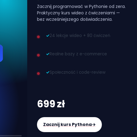
Zacznij programować w Pythonie od zera.
Praktyczny kurs wideo z ćwiczeniami —
bez wcześniejszego doświadczenia.
✓
24 lekcje wideo + 80 ćwiczeń
✓
Realne bazy z e-commerce
✓
Społeczność i code-review
699 zł
Zacznij kurs Pythona
→