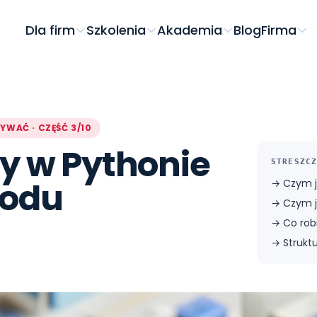
Dla firm
Szkolenia
Akademia
Blog
Firma
YWAĆ · CZĘŚĆ 3/10
ty w Pythonie
STRESZCZ
kodu
→
Czym j
→
Czym j
→
Co rob
→
Strukt