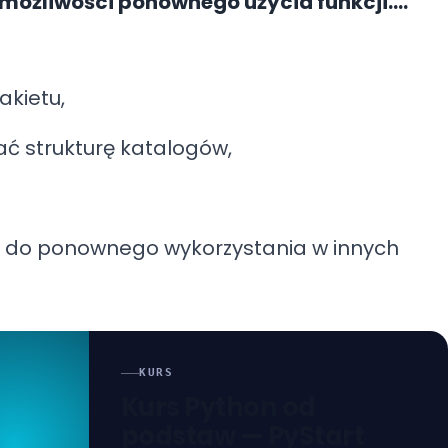
 możliwości ponownego użycia funkcji.
pakiety
– mechanizm, który pozwala dzielić
i zachować porządek.
akietu,
ć strukturę katalogów,
d do ponownego wykorzystania w innych
KURS
Kurs Python od
podstaw — PyStart