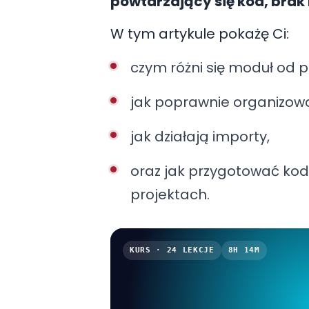
powtarzający się kod, brak
Rozwiązaniem są
moduły
i
W tym artykule pokażę Ci:
projekt na logiczne części 
czym różni się moduł od p
jak poprawnie organizowa
jak działają importy,
oraz jak przygotować ko
projektach.
KURS · 24 LEKCJE
8H 14M