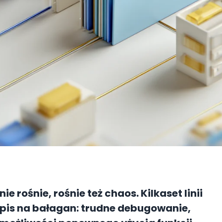
e rośnie, rośnie też chaos. Kilkaset linii
epis na bałagan: trudne debugowanie,