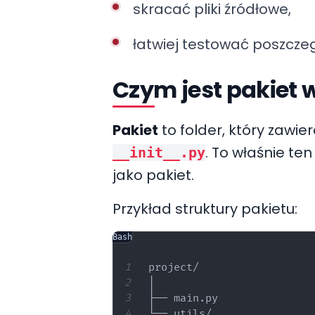
skracać pliki źródłowe,
łatwiej testować poszczeg
Czym jest pakiet 
Pakiet
to folder, który zawi
. To właśnie te
__init__.py
jako pakiet.
Przykład struktury pakietu:
Bash
project/

│

├── main.py

└── utils/
