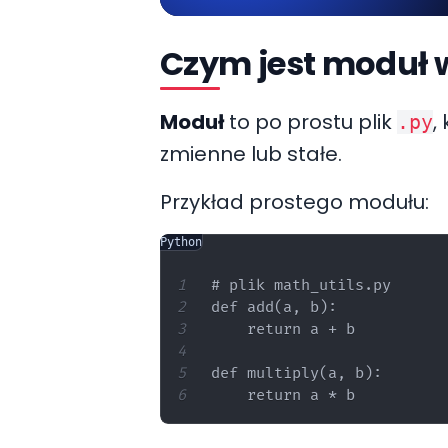
Czym jest moduł 
Moduł
to po prostu plik
,
.py
zmienne lub stałe.
Przykład prostego modułu:
Python
# plik math_utils.py

def add(a, b):

    return a + b

def multiply(a, b):
