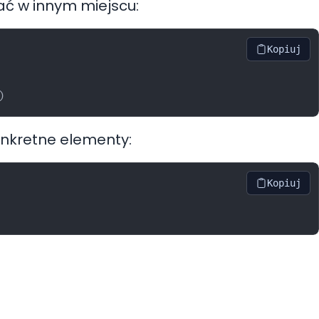
ać w innym miejscu:
Kopiuj
nkretne elementy:
Kopiuj