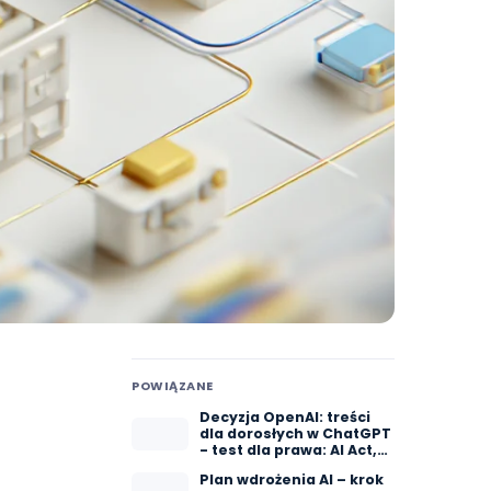
POWIĄZANE
Decyzja OpenAI: treści
dla dorosłych w ChatGPT
- test dla prawa: AI Act,
RODO
Plan wdrożenia AI – krok