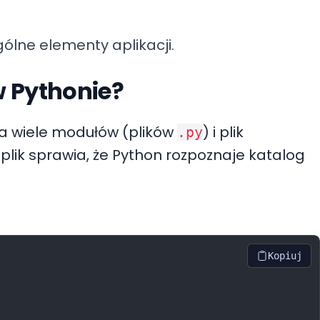
ólne elementy aplikacji.
w Pythonie?
era wiele modułów (plików
) i plik
.py
n plik sprawia, że Python rozpoznaje katalog
Kopiuj